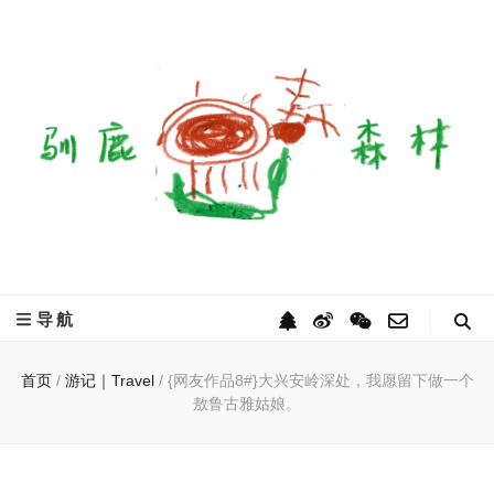
驯鹿森林
全球驯鹿部落资讯分享网
导航
首页
/
游记｜Travel
/
{网友作品8#}大兴安岭深处，我愿留下做一个
敖鲁古雅姑娘。