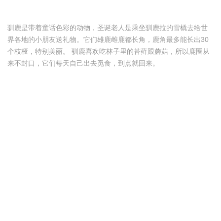
驯鹿是带着童话色彩的动物，圣诞老人是乘坐驯鹿拉的雪橇去给世
界各地的小朋友送礼物。它们雄鹿雌鹿都长角，鹿角最多能长出30
个枝桠，特别美丽。 驯鹿喜欢吃林子里的苔藓跟蘑菇，所以鹿圈从
来不封口，它们每天自己出去觅食，到点就回来。