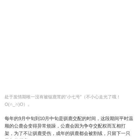
处于发情期唯一没有被锯鹿茸的“小七号”（不小心走光了哦！
O(∩_∩)O）。
每年的9月中旬到10月中旬是驯鹿交配的时间，这段期间平时温
顺的公鹿会变得异常烦躁，公鹿会因为争夺交配权而互相打
架，为了不让驯鹿受伤，成年的驯鹿都会被割绒，只留下一只