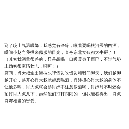
到了晚上气温骤降，我感觉有些冷，嚷着要喝根河买的白酒，
瞬间小赵向我投来佩服的目光，直夸东北女孩都太牛掰了！
（其实我酒量很差的，只是想喝一口暖暖身子而已，不过气势
上确实很豪情壮志，呵呵！）
席间，肖大叔拿出海拉尔啤酒边吃饭边和我们聊天，我们越聊
越开心，越开心肖大叔就越想喝酒，肖婶担心肖大叔的身体不
让他多喝，肖大叔就会趁肖婶不注意偷酒喝，肖婶时不时还会
拍打肖大叔几下，虽然他们打打闹闹的，但我能看得出，肖叔
肖婶相当的恩爱。