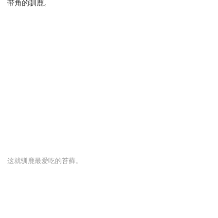
带角的驯鹿。
这就驯鹿最爱吃的苔藓。