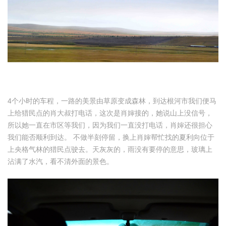
4个小时的车程，一路的美景由草原变成森林，到达根河市我们便马
上给猎民点的肖大叔打电话，这次是肖婶接的，她说山上没信号，
所以她一直在市区等我们，因为我们一直没打电话，肖婶还很担心
我们能否顺利到达。 不做半刻停留，换上肖婶帮忙找的夏利向位于
上央格气林的猎民点驶去。天灰灰的，雨没有要停的意思，玻璃上
沾满了水汽，看不清外面的景色。