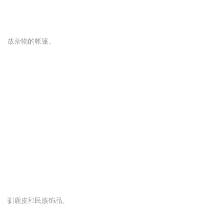
放杂物的帐篷。
驯鹿皮和民族饰品。