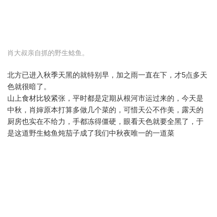
肖大叔亲自抓的野生鲶鱼。
北方已进入秋季天黑的就特别早，加之雨一直在下，才5点多天
色就很暗了。
山上食材比较紧张，平时都是定期从根河市运过来的，今天是
中秋，肖婶原本打算多做几个菜的，可惜天公不作美，露天的
厨房也实在不给力，手都冻得僵硬，眼看天色就要全黑了，于
是这道野生鲶鱼炖茄子成了我们中秋夜唯一的一道菜