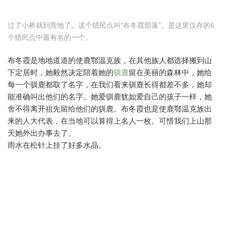
过了小桥就到营地了。这个猎民点叫“布冬霞部落”。是这里仅存的6
个猎民点中最有名的一个。
布冬霞是地地道道的使鹿鄂温克族，在其他族人都选择搬到山
下定居时，她毅然决定陪着她的
驯鹿
留在美丽的森林中，她给
每一个驯鹿都取了名字，在我们看来驯鹿长得都差不多，她却
能准确叫出他们的名字。她爱驯鹿犹如爱自己的孩子一样，她
舍不得离开祖先留给他们的驯鹿。布冬霞也是使鹿鄂温克族出
来的人大代表，在当地可以算得上名人一枚。可惜我们上山那
天她外出办事去了。
雨水在松针上挂了好多水晶。