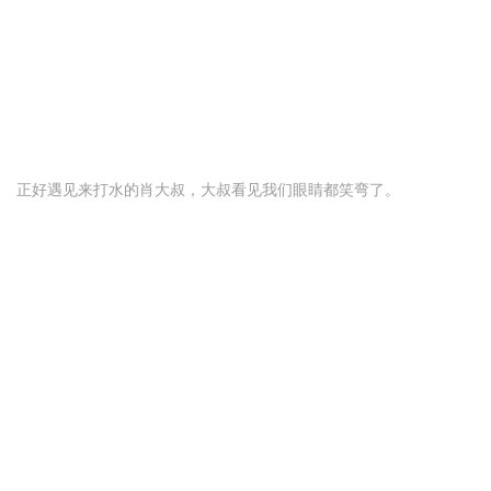
正好遇见来打水的肖大叔，大叔看见我们眼睛都笑弯了。