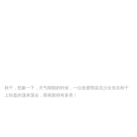
秋千，想象一下，天气晴朗的时候，一位使鹿鄂温克少女坐在秋千
上轻盈的荡来荡去，那画面得有多美！