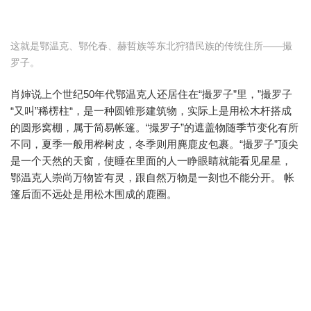
这就是鄂温克、鄂伦春、赫哲族等东北狩猎民族的传统住所——撮
罗子。
肖婶说上个世纪50年代鄂温克人还居住在“撮罗子”里，”撮罗子
“又叫”稀楞柱“，是一种圆锥形建筑物，实际上是用松木杆搭成
的圆形窝棚，属于简易帐篷。“撮罗子”的遮盖物随季节变化有所
不同，夏季一般用桦树皮，冬季则用麂鹿皮包裹。“撮罗子”顶尖
是一个天然的天窗，使睡在里面的人一睁眼睛就能看见星星，
鄂温克人崇尚万物皆有灵，跟自然万物是一刻也不能分开。 帐
篷后面不远处是用松木围成的鹿圈。