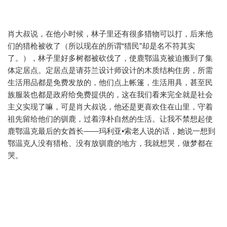
肖大叔说，在他小时候，林子里还有很多猎物可以打，后来他
们的猎枪被收了（所以现在的所谓“猎民”却是名不符其实
了。），林子里好多树都被砍伐了，使鹿鄂温克被迫搬到了集
体定居点。定居点是请芬兰设计师设计的木质结构住房，所需
生活用品都是免费发放的，他们点上帐篷，生活用具，甚至民
族服装也都是政府给免费提供的，这在我们看来完全就是社会
主义实现了嘛，可是肖大叔说，他还是更喜欢住在山里，守着
祖先留给他们的驯鹿，过着淳朴自然的生活。让我不禁想起使
鹿鄂温克最后的女酋长——玛利亚•索老人说的话，她说一想到
鄂温克人没有猎枪、没有放驯鹿的地方，我就想哭，做梦都在
哭。