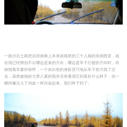
一路沙石土路把后排座椅上本来就很挤的三个人颠的东倒西歪，就
在我已经辨别不出哪边是来的方向，哪边是车子行驶的方向时，肖
婶指着车窗外惊呼，一个灰白色的身影灵巧地从车子前方跳了过
去，虽然被颠的七荤八素的我并没有看清它到底长什么样子，但一
瞬间像注入了鸡血一样兴奋起来。我们终于到了。