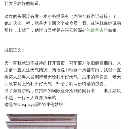
处岁月静好的味道。
这次的头图没有做一本小书提示有（内附全程游记链接）了，
她走这么一程，就是为了回这个故乡看一看。或许就像她说的
那样，上辈子，估计自己就是在兴安岭深处的
敖鲁古雅
姑娘。
游记正文：
天一亮我就迫不及待的打开窗帘，可车窗外依旧飘着细雨。来
之前一直关注天气情况，预报说中秋这一周都有雨，我就一直
祈祷人品爆大发期待老天给我个好天气。后来的事实是，老天
并没有马上给我个好天气，却给了我两份特别的惊喜。
出了海拉尔站，在拍照的间隙意外捡到位同行者——浙江姑娘
小赵，一行三人直奔汽车站。
这是在Cosplay后面的呼伦姑娘！