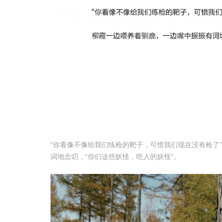
“你看像不像给我们练枪的靶子，可惜我们现在没有枪了
词地念叨，“你们这些妖怪，吃人的妖怪”。