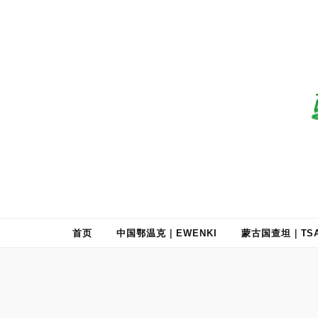
驯鹿森林
全球驯鹿部落资讯分享网
首页
中国鄂温克｜EWENKI
蒙古国查坦｜TSA