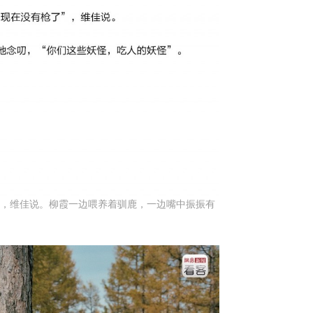
”，维佳说。柳霞一边喂养着驯鹿，一边嘴中振振有