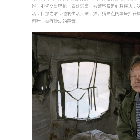
维佳不肯交出猎枪，四处逃窜，被警察紧追到悬崖边，
活，自那之后，他的生活只剩下酒。猎民点的蒸屉挂在
树叶，会有沙沙的声音。