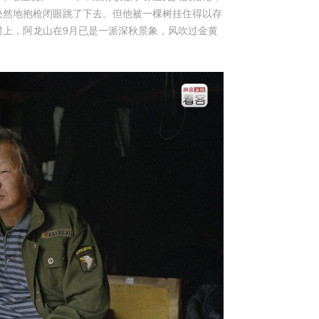
决然地抱枪闭眼跳了下去。但他被一棵树挂住得以存
树上，阿龙山在9月已是一派深秋景象，风吹过金黄