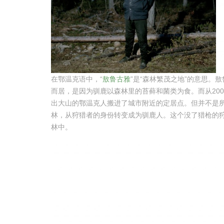
在鄂温克语中，“
敖鲁古雅
”是“森林繁茂之地”的意思。
而居，是因为驯鹿以森林里的苔藓和菌类为食。而从20
出大山的鄂温克人搬进了城市附近的定居点。但并不是
林，从狩猎者的身份转变成为驯鹿人。这个没了猎枪的
林中。