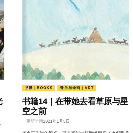
书籍｜BOOKS
音乐与绘画｜ART
光
书籍14｜在带她去看草原与星
空之前
更新时间
2021年1月5日
桃
如今三岁半的赞妞，可以和我一起慢慢翻看《小图雅搬