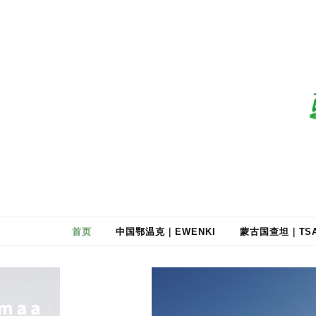
驯鹿森林
全球驯鹿部落资讯分享网
首页
中国鄂温克｜EWENKI
蒙古国查坦｜TSA