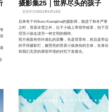
听
摄影集25｜世界尽头的孩子
更新时间
2021年5月14日
后来有个叫Ikuru Kuwajima的摄影师，跑进了秋冬严寒
之时，苔原冰雪之外，位于小镇上寄宿学校里，拍下涅
爷
涅茨小孩走进另一种文明的模样。
这
照片画面有些许凌乱的层叠，先是背景布，然后是旁边
的手持摄影灯，被照亮的苔原小孩身份的主体，在身后
港
和我们无异的课室环境的衬托下发着光。
音