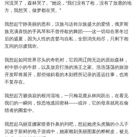
河流哭了，森林哭了。”她说，“我们没有了枪，没有了放鹿的地
方，我想哭，做梦都在哭。”
我想起宁静美丽的恩和，汉族与达斡尔族盛大的爱情，俄罗斯
族充满喜悦的手风琴和不曾停歇的舞蹈——这一切却在寒冬过
后的盛夏，因为人性的贪婪与自私，全部消失殆尽，只剩下相
互间的尔虞我诈。
我想起如同世界尽头的奇乾村，它四周辽阔无边的原始森林，
村中胆小的牛群，以及放弃打渔的渔王之家。浩浩荡荡的旅游
开发即将展开，那些倾斜着的木刻楞所记录的遥远往事，也将
不复存在。
我想起万籁俱寂的根河湿地，一只梅花鹿从林间跃出，在看见
我们的一瞬间，惊恐地逃回密林——或许，它的母亲就死在偷
猎者的圈套中。
我想起乌丽亚娜家喷香扑鼻的列吧，想起她虎头虎脑的小儿子
沉迷于新鲜的电子游戏中，她家雕刻美丽图案的桦树皮，被兑