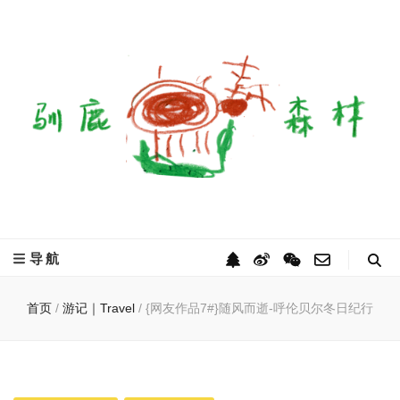
驯鹿森林
全球驯鹿部落资讯分享网
导航
首页
/
游记｜Travel
/
{网友作品7#}随风而逝-呼伦贝尔冬日纪行