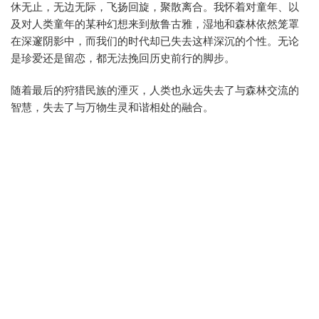
休无止，无边无际，飞扬回旋，聚散离合。我怀着对童年、以
及对人类童年的某种幻想来到敖鲁古雅，湿地和森林依然笼罩
在深邃阴影中，而我们的时代却已失去这样深沉的个性。无论
是珍爱还是留恋，都无法挽回历史前行的脚步。
随着最后的狩猎民族的湮灭，人类也永远失去了与森林交流的
智慧，失去了与万物生灵和谐相处的融合。