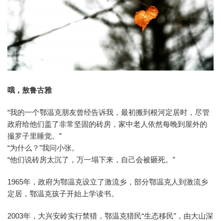
哦，敖鲁古雅
“我的一个鄂温克朋友曾经告诉我，最初搬到根河定居时，尽管
政府给他们盖了非常坚固的砖房，家中老人依然每晚到屋外的
撮罗子里睡觉。”
“为什么？”我问小张。
“他们说砖房太沉了，万一塌下来，自己会被砸死。”
1965年，政府为鄂温克设立了激流乡，部分鄂温克人到激流乡
定居，鄂温克孩子开始上学读书。
2003年，大兴安岭实行禁猎，鄂温克猎民“生态移民”，由大山深