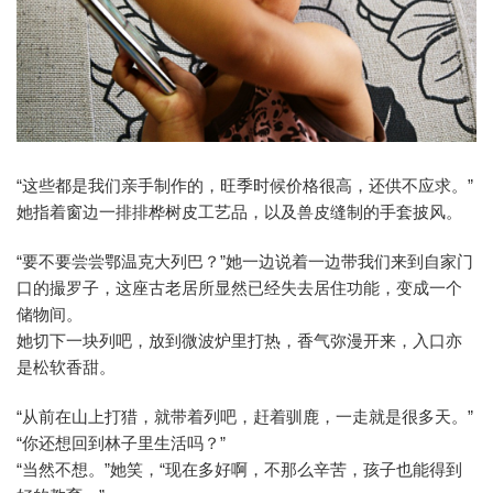
“这些都是我们亲手制作的，旺季时候价格很高，还供不应求。”
她指着窗边一排排桦树皮工艺品，以及兽皮缝制的手套披风。
“要不要尝尝鄂温克大列巴？”她一边说着一边带我们来到自家门
口的撮罗子，这座古老居所显然已经失去居住功能，变成一个
储物间。
她切下一块列吧，放到微波炉里打热，香气弥漫开来，入口亦
是松软香甜。
“从前在山上打猎，就带着列吧，赶着驯鹿，一走就是很多天。”
“你还想回到林子里生活吗？”
“当然不想。”她笑，“现在多好啊，不那么辛苦，孩子也能得到