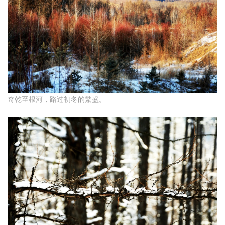
奇乾至根河，路过初冬的繁盛。