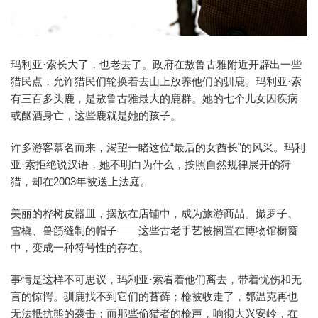
玛利亚·索长大了，也老去了。政府在敖鲁古雅附近开辟出一些
猎民点，允许猎民们轮换着去山上放养他们的驯鹿。玛利亚·索
有三百多头鹿，是敖鲁古雅最大的鹿群。她的七个儿女因疾病
或酗酒身亡，这些鹿就是她的孩子。
许多游客慕名而来，渴望一睹这位“最后的女酋长”的风采。玛利
亚·索拒绝说汉语，她不明白为什么，按照自然规律展开的狩
猎，却在2003年被送上法庭。
美丽的桦树皮器皿，摆放在店铺中，成为旅游商品。撮罗子、
雪橇、兽筋缝制的帽子——这些古老手艺被搁置在博物馆橱窗
中，变成一种符号性的存在。
事情是这样不可思议，玛利亚·索看着他们离去，带着忧伤和无
言的惊愕。驯鹿找不到它们的苔藓；枪被收走了，鄂温克再也
无法抵抗熊的袭击；而那些偷猎者的枪声，响彻大兴安岭，在