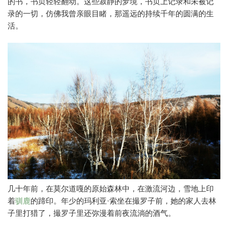
的书，书页轻轻翻动。这些寂静的梦境，书页上记录和未被记
录的一切，仿佛我曾亲眼目睹，那遥远的持续千年的圆满的生
活。
几十年前，在莫尔道嘎的原始森林中，在激流河边，雪地上印
着
驯鹿
的蹄印。年少的玛利亚·索坐在撮罗子前，她的家人去林
子里打猎了，撮罗子里还弥漫着前夜流淌的酒气。