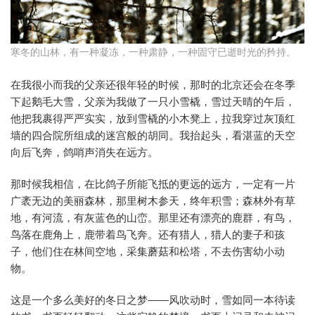
寒冬的山林，有一种凝冻，一种肃静，一种固守已逝时光的矜持。
在我很小而我的父亲还很年轻的时候，那时的北京还会在冬季
下起鹅毛大雪，父亲为我做了一只小雪橇，雪过天晴的午后，
他把我裹得严严实实，放到雪橇的小木凳上，拉我穿过灰顶红
墙的四合院所组成的迷宫般的胡同。我抬起头，看湛蓝的天空
向后飞奔，鸽哨声消失在远方。
那时候我相信，在比鸽子所能飞抵的更远的远方，一定有一片
广袤无边的美丽森林，那里树木参天，终年积雪；森林外有草
地，有河流，有灰蓝色的山峦。那里还有漂亮的鹿群，有鸟，
鸟落在鹿角上，鹿带着鸟飞奔。还有猎人，猎人的妻子和孩
子，他们住在林间空地，采集蘑菇和松塔，不去伤害幼小动
物。
这是一个多么美好的冬日之梦——风吹动时，雪如同一本待读