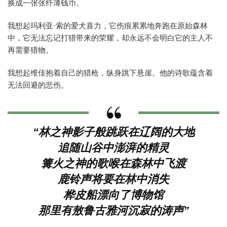
换成一张张纤薄钱币。
我想起玛利亚·索的爱犬喜力，它伤痕累累地奔跑在原始森林
中，它无法忘记打猎带来的荣耀，却永远不会明白它的主人不
再需要猎物。
我想起维佳抱着自己的猎枪，纵身跳下悬崖。他的诗歌蕴含着
无法回避的悲伤。
“林之神影子般跳跃在辽阔的大地
追随山谷中澎湃的精灵
篝火之神的歌喉在森林中飞渡
鹿铃声将要在林中消失
桦皮船漂向了博物馆
那里有敖鲁古雅河沉寂的涛声”