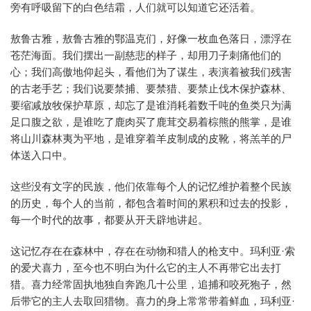
旁有呼吸留下的白色结霜，人们就可以知道它还活着。
敖鲁古雅，敖鲁古雅的鄂温克们，好像一枚血色落日，漂浮在
苍茫海面。我们摆出一副慈悲的样子，却用刀子刺痛他们的
心；我们高傲地仰起头，看他们为了谋生，表演着被我们残害
的古老手艺；我们说要禁捕、要禁猎、要禁止伐木保护森林、
要缩减放牧保护草原，却忘了是谁消耗着数千吨的鱼类只为满
足口腹之欲，是谁吃了鹿肉买了鹿茸交易着棕熊的熊掌，是谁
将山川森林夷为平地，是谁穿着羊皮制成的皮靴，将羔羊的尸
体送入口中。
这些没有文字的民族，他们依靠每个人的记忆维护着整个民族
的历史，每个人的当前，都包含着时间的累积和过去的投影，
每一个时代的故事，都要从开天辟地讲起。
这记忆存在在森林中，存在在动物和猎人的枪支中。玛利亚·索
的爱犬喜力，至今也不明白为什么它的主人不再带它出去打
猎。喜力经常固执地独自奔跑几十公里，追捕和咬死狍子，然
后带它的主人去取回猎物。喜力的身上常常带着鲜血，玛利亚·