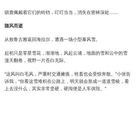
驯鹿佩戴着它们的铃铛，叮叮当当，消失在密林深处……
随风而逝
从敖鲁古雅返回海拉尔，遭遇一场小型暴风雪。
起初只是零星雪花，渐渐地，风起云涌，地面的雪和云中的雪
漫天翻卷，视野一片苍白无际。
“这风叫白毛风，严重时交通瘫痪，牲畜也会受惊奔散。”小张告
诉我，“你看这雪堆积在公路上，明天就会形成一道道雪棱，看
上去没什么，其实非常坚硬，硬闯便是人车俱毁。”