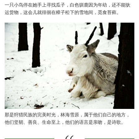
一只小鸟停在她手上寻找瓜子，白色驯鹿因为年幼，还不能驮
运货物，这会儿就徘徊在樟子松下的雪地间，觅食苔藓。
那是狩猎民族的完美时光，林海雪原，属于他们自己的地方，
他们坚韧、善良、生命至上，他们的语言是亲吻，是诗歌。