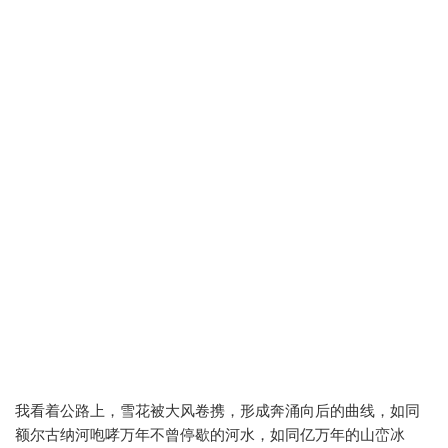
我看着公路上，雪花被大风卷携，形成奔涌向后的曲线，如同
额尔古纳河咆哮万年不曾停歇的河水，如同亿万年的山峦冰