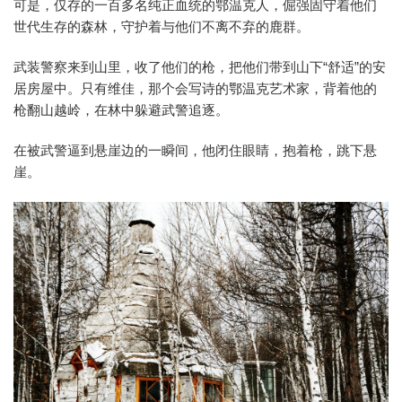
可是，仅存的一百多名纯正血统的鄂温克人，倔强固守着他们
世代生存的森林，守护着与他们不离不弃的鹿群。
武装警察来到山里，收了他们的枪，把他们带到山下“舒适”的安
居房屋中。只有维佳，那个会写诗的鄂温克艺术家，背着他的
枪翻山越岭，在林中躲避武警追逐。
在被武警逼到悬崖边的一瞬间，他闭住眼睛，抱着枪，跳下悬
崖。