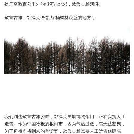
处迁至数百公里外的根河市北郊，敖鲁古雅河畔。
敖鲁古雅，鄂温克语意为“杨树林茂盛的地方”。
我们到达敖鲁古雅乡时，鄂温克民族博物馆门口正在实施人工
造雪。作为中国冷极的根河市，因为气温过低，雪无法凝聚，
为了迎接即将到来的圣诞节，敖鲁古雅需要人工造雪修建雪