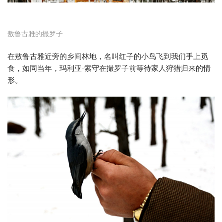
敖鲁古雅的撮罗子
在敖鲁古雅近旁的乡间林地，名叫红子的小鸟飞到我们手上觅
食，如同当年，玛利亚·索守在撮罗子前等待家人狩猎归来的情
形。