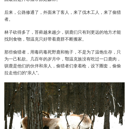
后来，公路修通了，外面来了客人，来了伐木工人，来了偷猎
者。
林子砍得多了，苔藓越来越少，驯鹿们只有到更远的地方才能
找到食物，鄂温克只好带着鹿群不断搬家。
那些偷猎者，用毒药毒死野鹿和狍子，不是为了温饱生存，只
为一己私欲。几百年的岁月中，鄂温克族没有吃过一口鹿肉，
驯鹿是他们的伙伴和亲人，偷猎者们拿着枪，设下圈套，偷偷
拉走他们的“亲人”。