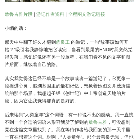
敖鲁古雅片段
|
游记作者资料
|
全程图文游记链接
小编的话：
那天中午翻了好久才翻到
@良工
的游记，一句“故事该如何开
始？”吸引着我静静地把它读完，当看到最尾的END时我突然觉
得失落，感觉好像还有另一段旅程，在我们看不见的文字和图
片后面，继续着自己的路。
其实我觉得这已经不单是一个故事或者一篇游记了，它更像一
段撞进心灵，追溯基因里的最初记忆，想象着她图文并茂所描
绘的那个场景，我想起圣经《创世纪》中上帝创造天地的片
段，因为它让我觉得那真的是好的。
后来读到“人类童年”这个词语，有一种说不出的感动。我一直找
不到一个合适的词语来形容我所了解到的
敖鲁古雅
，可没想到
竟在这篇文章里找到了。我在等待作者给我回复的那一天半里
一直在想着这个词。对啊，“人类童年”。那个最善良无知，但也