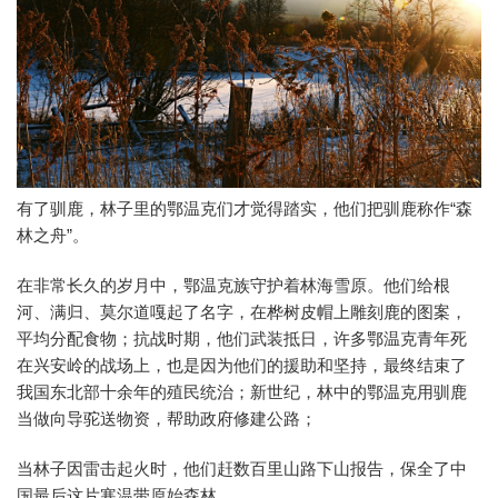
有了驯鹿，林子里的鄂温克们才觉得踏实，他们把驯鹿称作“森
林之舟”。
在非常长久的岁月中，鄂温克族守护着林海雪原。他们给根
河、满归、莫尔道嘎起了名字，在桦树皮帽上雕刻鹿的图案，
平均分配食物；抗战时期，他们武装抵日，许多鄂温克青年死
在兴安岭的战场上，也是因为他们的援助和坚持，最终结束了
我国东北部十余年的殖民统治；新世纪，林中的鄂温克用驯鹿
当做向导驼送物资，帮助政府修建公路；
当林子因雷击起火时，他们赶数百里山路下山报告，保全了中
国最后这片寒温带原始森林。