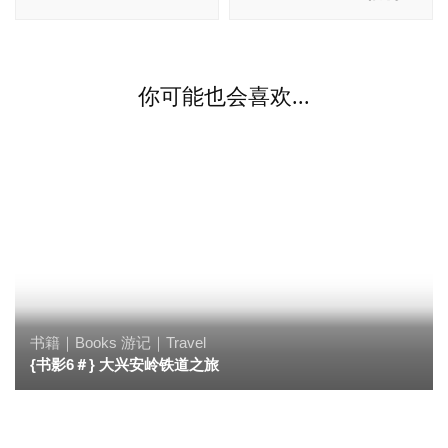
航
你可能也会喜欢...
书籍｜Books
游记｜Travel
{书影6＃} 大兴安岭铁道之旅