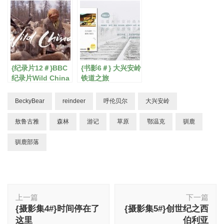
姑娘。
{纪录片12＃}BBC
{书影6＃} 大兴安岭
纪录片Wild China
铁道之旅
BeckyBear
reindeer
呼伦贝尔
大兴安岭
敖鲁古雅
森林
游记
草原
鄂温克
驯鹿
驯鹿部落
博
上一篇
下一篇
文
{摄影集4#}时间停在了
{摄影集5#}创世纪之西
导
这里
伯利亚