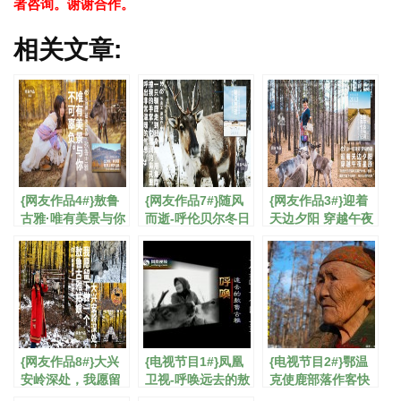
者咨询。谢谢合作。
相关文章:
{网友作品4#}敖鲁
{网友作品7#}随风
{网友作品3#}迎着
古雅·唯有美景与你
而逝-呼伦贝尔冬日
天边夕阳 穿越午夜
不可辜负
纪行
星辰
{网友作品8#}大兴
{电视节目1#}凤凰
{电视节目2#}鄂温
安岭深处，我愿留
卫视-呼唤远去的敖
克使鹿部落作客快
下做一个敖鲁古雅
鲁古雅
乐大本营