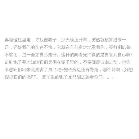
再慢慢往里走，寻找傻狍子，那天晚上开车，突然就横冲过来一
只，还好我们的车速不快，它就在车前定定地看着你，亮灯喇叭都
不管用，过一会才自己走开。这种的向着光冲真的是要害到自己啊~
走到狍子苑才知道它们是围在笼子里的，不像驯鹿自由走动，也许
不想它们出来乱走害了自己吧~狍子旁边还有野兔，那个萌啊，好想
捏捏它们的肥PP。 笼子里的狍子兄只能远远看你们。。。