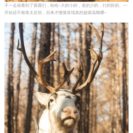
不一会就看到了驯鹿们，哈哈~大的小的，老的少的，行的卧的。一
开始还不敢靠太近拍，后来才慢慢发现真的超级温顺哪~