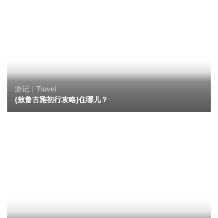
游记｜Travel
{敖鲁古雅初行攻略}住哪儿？