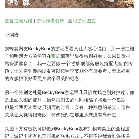
敖鲁古雅片段
|
游记作者资料
|
全程游记图文
小编语：
蚂蜂窝网友BeckyBear的游记看着真让人赏心悦目，那一袭红裙
子和明朗大方的笑容在
驯鹿
部落里显得特别好看，如果日后小
站资源够多了，我一定要做一个“游驯鹿部落服装搭配大全”的专
题，让去看驯鹿的朋友可以按照季节划分有所参考，带上好看
的衣服拍下好看照片留个最美的纪念。
另一个特别之处是BeckyBear游记里几只驯鹿我也刚好拍过，像
是上面头图的那只，虽然我们去的时间相隔了将近一个星期，
但是当我再次看这只驯鹿的时候，会有一种熟悉的感觉，这种
关系让人觉得很奇妙，仿佛光阴在那里从来没有离开过。
头图下方有链接可以链到BeckyBear发布到蚂蜂窝上的全程游
记，游记里还有包车司机的联系方式，不得不说我看到许多关