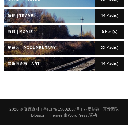
14 Post(s)
游记｜TRAVEL
5 Post(s)
电影｜MOVIE
33 Post(s)
纪录片｜DOCUMENTARY
14 Post(s)
音乐与绘画｜ART
2020 ©
驯鹿森林
|
粤ICP备15002857号
|
花团别致 | 开发团队
Blossom Themes
.由
WordPress
.驱动