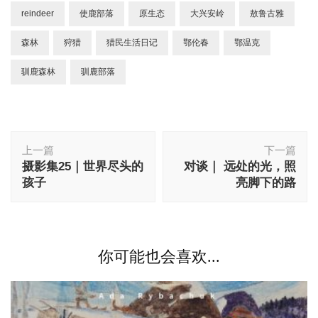
reindeer
使鹿部落
原生态
大兴安岭
敖鲁古雅
森林
狩猎
猎民生活日记
鄂伦春
鄂温克
驯鹿森林
驯鹿部落
博
上一篇
下一篇
文
摄影集25｜世界尽头的
对谈｜ 远处的光，照
导
孩子
亮脚下的路
航
你可能也会喜欢...