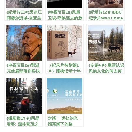
{纪录片11#}黑龙江
{电视节目1#}凤凰
{纪录片12＃}BBC
阿穆尔流域-东亚生
卫视-呼唤远去的敖
纪录片Wild China
态大勘探
鲁古雅
{电视节目2#}鄂温
｛纪录片特别篇1
{专题4＃} 重新认识
克使鹿部落作客快
＃｝顾桃记录十年
民族文化的何去何
乐大本营
DVD套装
从
{摄影集19＃}网易
对谈｜ 远处的光，
看客: 森林繁茂之
照亮脚下的路
地