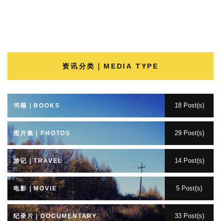
资讯分类｜MEDIA TYPE
18 Post(s)
书籍｜BOOKS
29 Post(s)
图片集｜PHOTOS
14 Post(s)
游记｜TRAVEL
5 Post(s)
电影｜MOVIE
33 Post(s)
纪录片｜DOCUMENTARY