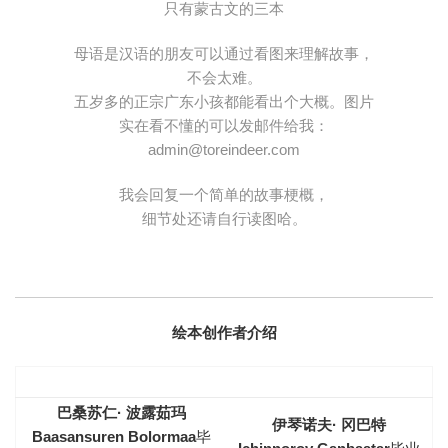
只有蒙古文的三本
母语是汉语的朋友可以通过看图来理解故事，
不会太难。
五岁多的正宗广东小孩都能看出个大概。图片
实在看不懂的可以发邮件给我：
admin@toreindeer.com
我会回复一个简单的故事梗概，
细节处还请自行读图哈。
绘本创作者介绍
巴桑苏仁· 波露茹玛
伊琴诺夫· 冈巴特
Baasansuren Bolormaa
毕