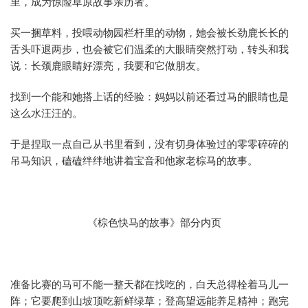
里，成为惊险草原故事亲历者。
买一捆草料，投喂动物园栏杆里的动物，她会被长劲鹿长长的
舌头吓退两步，也会被它们温柔的大眼睛突然打动，转头和我
说：长颈鹿眼睛好漂亮，我要和它做朋友。
找到一个能和她搭上话的经验：妈妈以前还看过马的眼睛也是
这么水汪汪的。
于是捏取一点自己从书里看到，没有切身体验过的零零碎碎的
吊马知识，磕磕绊绊地讲着宝音和他家老棕马的故事。
《棕色快马的故事》部分内页
准备比赛的马可不能一整天都在找吃的，白天总得栓着马儿一
阵；它要爬到山坡顶吃新鲜绿草；登高望远能养足精神；跑完