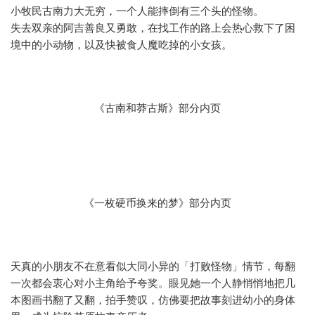
小牧民古南力大无穷，一个人能摔倒有三个头的怪物。
失去双亲的阿吉善良又勇敢，在找工作的路上会热心救下了困
境中的小动物，以及快被食人魔吃掉的小女孩。
《古南和莽古斯》部分内页
《一枚硬币换来的梦》部分内页
天真的小朋友不在意看似大同小异的「打败怪物」情节，每翻
一次都会衷心对小主角给予夸奖。眼见她一个人静悄悄地把几
本图画书翻了又翻，拍手赞叹，仿佛要把故事刻进幼小的身体