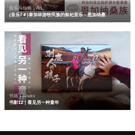
音乐与绘画｜Art
{音乐7＃}泰加林游牧民族的祭祀音乐－恩加纳桑
书籍｜Books
书影12｜看见另一种童年