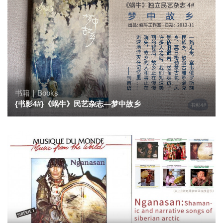
书籍｜Books
{书影4#}《蜗牛》民艺杂志—梦中故乡