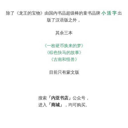
除了《龙王的宝物》由国内书品超级棒的童书品牌
小 活 字
出
版了汉语版之外，
其余三本
《一枚硬币换来的梦》
《棕色快马的故事》
《古南和怪兽》
目前只有蒙文版
搜索
「内亚书店」
公众号，
进入
「商城」
，均可购买。