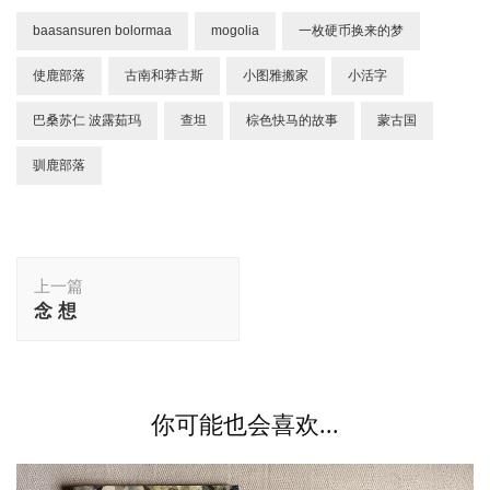
baasansuren bolormaa
mogolia
一枚硬币换来的梦
使鹿部落
古南和莽古斯
小图雅搬家
小活字
巴桑苏仁 波露茹玛
查坦
棕色快马的故事
蒙古国
驯鹿部落
博
上一篇
文
念 想
导
航
你可能也会喜欢...