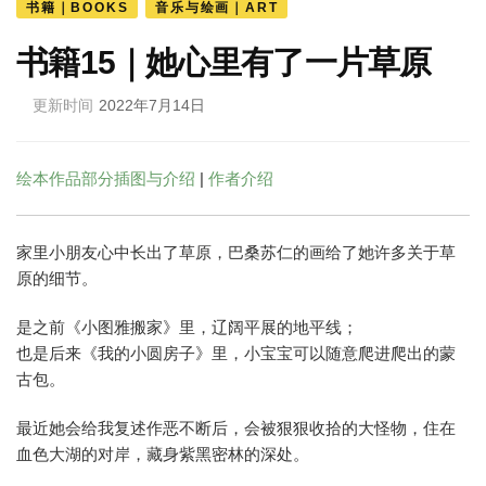
书籍｜BOOKS
音乐与绘画｜ART
书籍15｜她心里有了一片草原
更新时间
2022年7月14日
绘本作品部分插图与介绍
|
作者介绍
家里小朋友心中长出了草原，巴桑苏仁的画给了她许多关于草
原的细节。
是之前《小图雅搬家》里，辽阔平展的地平线；
也是后来《我的小圆房子》里，小宝宝可以随意爬进爬出的蒙
古包。
最近她会给我复述作恶不断后，会被狠狠收拾的大怪物，住在
血色大湖的对岸，藏身紫黑密林的深处。