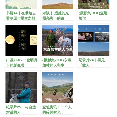
书籍14｜在带她去
对谈｜ 远处的光，
{摄影集18＃}查坦
看草原与星空之前
照亮脚下的路
脸谱
{书影9＃} 一轮明月
{摄影集20＃}东泰
纪录片24｜再见
下的影像书
加林的人和事
「故人」
纪录片25｜与自然
查坦资讯｜一个人
对话的人
的碎片时光