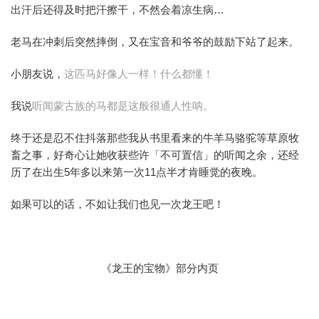
出汗后还得及时把汗擦干，不然会着凉生病…
老马在冲刺后突然摔倒，又在宝音和爷爷的鼓励下站了起来。
小朋友说，
这匹马好像人一样！什么都懂！
我说
听闻蒙古族的马都是这般很通人性呐。
终于还是忍不住抖落那些我从书里看来的牛羊马骆驼等草原牧
畜之事，好奇心让她收获些许「不可置信」的听闻之余，还经
历了在出生5年多以来第一次11点半才肯睡觉的夜晚。
如果可以的话，不如让我们也见一次龙王吧！
《龙王的宝物》部分内页