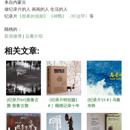
来自内蒙古
做纪录片的人 画画的人 生活的人
纪录片
｟雨果的假期｠
｟神翳｠
《犴达罕》
等
顾桃的：
新浪微博
|
豆瓣介绍
相关文章:
{纪录片6#}敖鲁古
｛纪录片特别篇1
{纪录片15＃} 乌鲁
雅·敖鲁古雅
＃｝顾桃记录十年
布铁
DVD套装