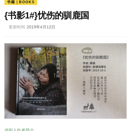
书籍｜BOOKS
{书影1#}忧伤的驯鹿国
更新时间
2019年4月12日
书影
|
作者简介