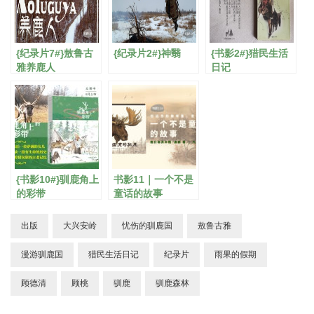
{纪录片7#}敖鲁古
{纪录片2#}神翳
{书影2#}猎民生活
雅养鹿人
日记
{书影10#}驯鹿角上
书影11｜一个不是
的彩带
童话的故事
出版
大兴安岭
忧伤的驯鹿国
敖鲁古雅
漫游驯鹿国
猎民生活日记
纪录片
雨果的假期
顾德清
顾桃
驯鹿
驯鹿森林