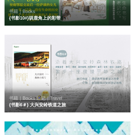
书籍｜Books
{书影10#}驯鹿角上的彩带
书籍｜Books
游记｜Travel
{书影6＃} 大兴安岭铁道之旅