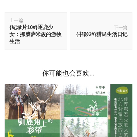
博
上一篇
文
{纪录片10#}逐鹿少
下一篇
导
女：挪威萨米族的游牧
{书影2#}猎民生活日记
航
生活
你可能也会喜欢...