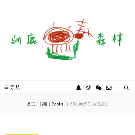
驯鹿森林
全球驯鹿部落资讯分享网
导航
首页
/
书籍｜Books
/
{书影1#}忧伤的驯鹿国