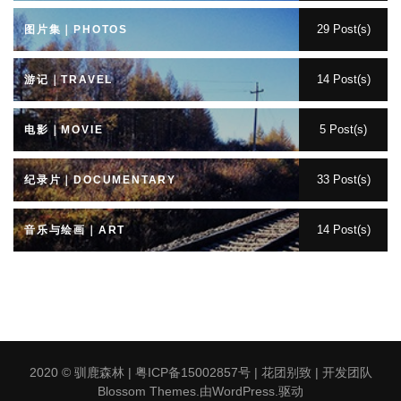
29 Post(s)
图片集｜PHOTOS
14 Post(s)
游记｜TRAVEL
5 Post(s)
电影｜MOVIE
33 Post(s)
纪录片｜DOCUMENTARY
14 Post(s)
音乐与绘画｜ART
2020 ©
驯鹿森林
|
粤ICP备15002857号
|
花团别致 | 开发团队
Blossom Themes
.由
WordPress
.驱动