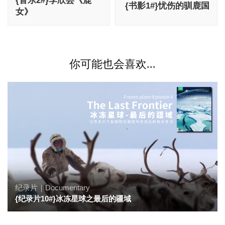
{音乐2#}李欣芸《鹿
导
{书影1#}忧伤的驯鹿国
女》
航
你可能也会喜欢...
纪录片｜Documentary
{纪录片10#}冰冻星球之最后的疆域