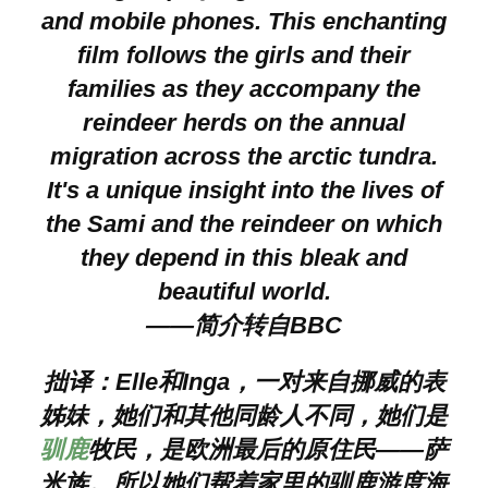
and mobile phones. This enchanting
film follows the girls and their
families as they accompany the
reindeer herds on the annual
migration across the arctic tundra.
It's a unique insight into the lives of
the Sami and the reindeer on which
they depend in this bleak and
beautiful world.
——简介转自BBC
拙译：Elle和Inga，一对来自挪威的表
姊妹，她们和其他同龄人不同，她们是
驯鹿
牧民，是欧洲最后的原住民——萨
米族。所以她们帮着家里的驯鹿游度海