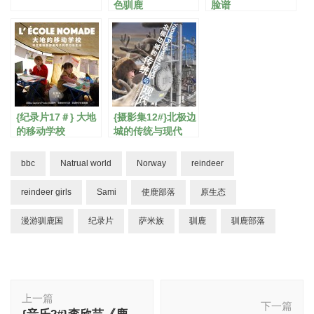
色驯鹿
脸谱
{纪录片17＃} 大地
{摄影集12#}北极边
的移动学校
城的传统与现代
bbc
Natrual world
Norway
reindeer
reindeer girls
Sami
使鹿部落
原生态
漫游驯鹿国
纪录片
萨米族
驯鹿
驯鹿部落
博
上一篇
文
下一篇