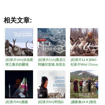
相关文章:
{纪录片10#}冰冻星
{纪录片11#}黑龙江
{纪录片12＃}BBC
球之最后的疆域
阿穆尔流域-东亚生
纪录片Wild China
态大勘探
{纪录片8#}鹿殇
{纪录片5#}寻找白
{摄影集18＃}查坦