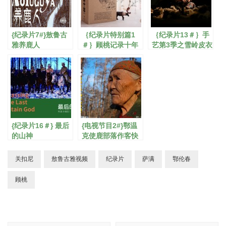
{纪录片7#}敖鲁古
｛纪录片特别篇1
｛纪录片13＃｝手
雅养鹿人
＃｝顾桃记录十年
艺第3季之雪岭皮衣
DVD套装
{纪录片16＃} 最后
{电视节目2#}鄂温
的山神
克使鹿部落作客快
乐大本营
关扣尼
敖鲁古雅视频
纪录片
萨满
鄂伦春
顾桃