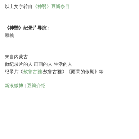
以上文字转自
《神翳》豆瓣条目
《神翳》纪录片导演：
顾桃
来自内蒙古
做纪录片的人 画画的人 生活的人
纪录片｟
敖鲁古雅
.敖鲁古雅｠｟雨果的假期｠等
新浪微博
|
豆瓣介绍