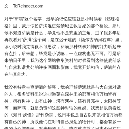
文｜ToReindeer.com
对于“萨满”这个名字，最早的记忆应该就是小时候看《还珠格
格》里，蒙丹假扮萨满混进紫禁城去救香妃的那个桥段。那时
候不知道萨满是什么，毕竟他不是戏里的主角。过了很多年后
再次看到“萨满”这个词，是在迟子建的《额尔古纳河右岸》里，
读小说时我觉得很不可思议，萨满那种料事如神的能力听起来
有点扯，后来想，毕竟是小说嘛，一点虚构也无不可。可是后
来的日子里，我为这个网站收集资料的时候看到这些使鹿部落
与自然和谐共处的许多画面和影像，我竟开始相信，萨满的存
在与其能力。
我没有特意去查萨满的解释，我的理解萨满就是与大自然对话
的人，很多资料里说这些游荡在森林里的部落相信万物皆有
神，树有树神，山有山神，河有河神，还有月亮神，太阳神等
等，而萨满，就是负责和这些神对话的灵媒。我想起以前看过
的《知日·妖怪》那刊杂志，说日本也是自古以来就相信万物都
有自己的神，所以他们在对待自己身边的物什时，都会有多一
份的小心与尊敬。对事物的用心，或许就造就了日本今日在生