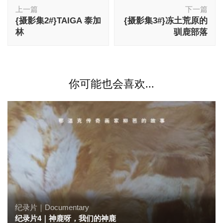
博
上一篇
下一篇
文
{摄影集2#}TAIGA 泰加
{摄影集3#}冻土荒原的
导
林
驯鹿部落
航
你可能也会喜欢...
纪录片｜Documentary
纪录片4｜神鹿呀，我们的神鹿