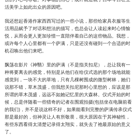
活美学上如此出众的原因吧。
我还想起香港作家西西写过的一些小说，那些给家具衣服等生
活用品赋予了对话和想法的描写，也总会让人读起来时心情愉
悦，从而会更人更加珍惜一直陪伴着自己的这些物品。我想，
或许每个人心里都有一个萨满，只是还没有碰到一个合适的时
机召唤出他们来吧。
飘荡在影片《神翳》里的萨满（不是指关扣尼），总让我有一
种将要离去的感觉，特别是从他们在给仪式选的那个场地就能
感觉到，一块不大的草地，只有几棵树围成的微型树林，她们
说那不错，草木茂盛，但我想关扣尼那时心里想的，应该是那
所谓的草木茂盛，远远不如她记忆里的大森林。仪式开始的时
候，总是伴随着一些猎奇的记者在围观拍摄(包括坐在电脑前看
的我们)，并不是说这样不好，如果能看到完整的萨满传承仪式
那是最好的，但神灵让人有所敬畏，很大原因在于其神秘性，
有些东西看得太清楚记录得太翔实，就失去了祂最原始的意义
了。