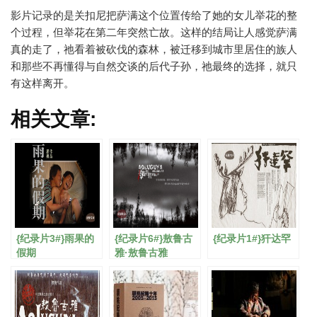
影片记录的是关扣尼把萨满这个位置传给了她的女儿举花的整
个过程，但举花在第二年突然亡故。这样的结局让人感觉萨满
真的走了，祂看着被砍伐的森林，被迁移到城市里居住的族人
和那些不再懂得与自然交谈的后代子孙，祂最终的选择，就只
有这样离开。
相关文章:
{纪录片3#}雨果的
{纪录片6#}敖鲁古
{纪录片1#}犴达罕
假期
雅·敖鲁古雅