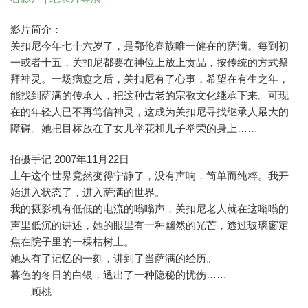
影片简介：
关扣尼今年七十六岁了，是鄂伦春族唯一健在的萨满。每到初
一或者十五，关扣尼都要在神位上放上贡品，按传统的方式祭
拜神灵。一场病愈之后，关扣尼有了心事，希望在有生之年，
能找到萨满的传承人，把这种古老的宗教文化继承下来。可现
在的年轻人已不再笃信神灵，这成为关扣尼寻找继承人最大的
障碍。她把目标放在了女儿举花和儿子举荣的身上……
拍摄手记 2007年11月22日
上午这个世界竟然变得宁静了，没有声响，简单而纯粹。我开
始进入状态了，进入萨满的世界。
我的摄影机有低低的电流的嗡嗡声，关扣尼老人就在这嗡嗡的
声里低沉的讲述，她的眼里有一种幽然的光芒，透过玻璃窗定
焦在院子里的一棵枯树上。
她从有了记忆的一刻，讲到了当萨满的经历。
暮色的冬日的白银，透出了一种隐秘的忧伤……
——顾桃