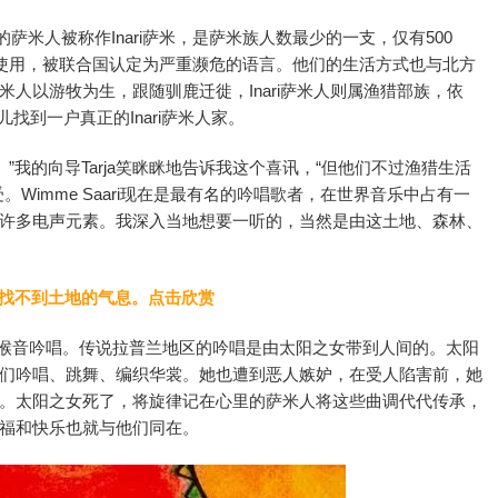
住的萨米人被称作Inari萨米，是萨米族人数最少的一支，仅有500
在使用，被联合国认定为严重濒危的语言。他们的生活方式也与北方
人以游牧为生，跟随驯鹿迁徙，Inari萨米人则属渔猎部族，依
儿找到一户真正的Inari萨米人家。
k。”我的向导Tarja笑眯眯地告诉我这个喜讯，“但他们不过渔猎生活
Wimme Saari现在是最有名的吟唱歌者，在世界音乐中占有一
许多电声元素。我深入当地想要一听的，当然是由这土地、森林、
却找不到土地的气息。
点击欣赏
种喉音吟唱。传说拉普兰地区的吟唱是由太阳之女带到人间的。太阳
们吟唱、跳舞、编织华裳。她也遭到恶人嫉妒，在受人陷害前，她
。太阳之女死了，将旋律记在心里的萨米人将这些曲调代代传承，
福和快乐也就与他们同在。