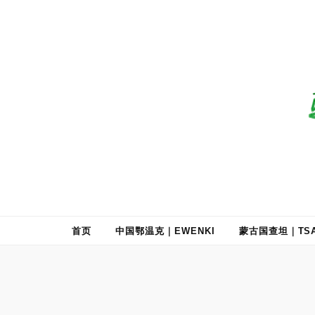
驯鹿森林
全球驯鹿部落资讯分享网
首页
中国鄂温克｜EWENKI
蒙古国查坦｜TSA