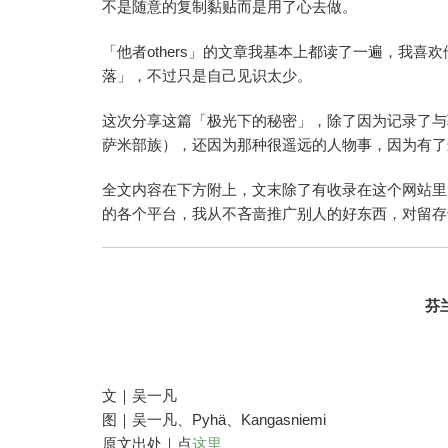
不是随意的复制黏贴而是用了心去做。
「他者others」的文章我基本上都读了一遍，我
落」，不过只是自己见识太少。
这次分享这篇「极光下的秘密」，除了因为记录了与
萨米部族），还因为那种很遥远的人物事，因为有了
全文内容在下方附上，文末除了有收录在这个网站里的
的各个平台，我从不吝啬推广别人的好东西，对留存
芬
文｜吴一凡
图｜吴一凡、Pyhä、Kangasniemi
原文出处｜点
这里