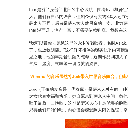
Inari是芬兰拉普兰北部的中心城镇，围绕Inari湖居
人。他们有自己的语言，但如今仅有大约300人还
萨米人不同，后者是萨米族人数最多的一支。北方萨米
Inari湖而居，渔产丰富，不需要依赖驯鹿。我想在这
“我可以带你去见见这里的Joik吟唱歌者，名叫Asla
了，也放牧驯鹿。”这样好坏相伴的现实似乎尚可接受。
席之地，他的早期音乐颇为纯粹，近期作品则加入了
气温、湿度、气味等一切造就的旋律。
Wimme 的音乐虽然将Joik带入世界音乐舞台，但
Joik（正确的发音是：优衣库）是萨米人独有的一
之女代表幸福和快乐，她自愿来到萨米人中间，教他
唱了最后一曲挽歌，这也是萨米人心中最优美的吟唱
只要他们开始吟唱，内心便会感受到太阳的温暖，幸