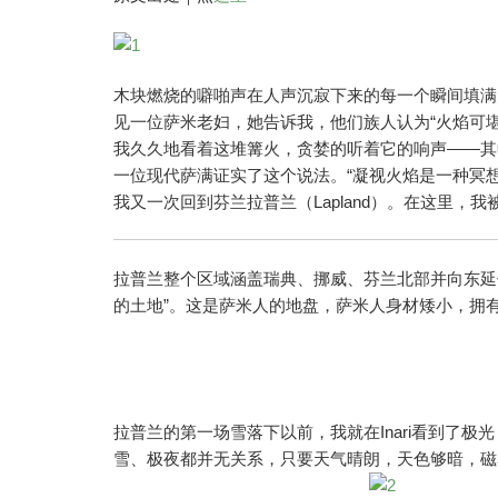
木块燃烧的噼啪声在人声沉寂下来的每一个瞬间填满
见一位萨米老妇，她告诉我，他们族人认为“火焰可堪
我久久地看着这堆篝火，贪婪的听着它的响声——其
一位现代萨满证实了这个说法。“凝视火焰是一种冥想
我又一次回到芬兰拉普兰（Lapland）。在这里，
拉普兰整个区域涵盖瑞典、挪威、芬兰北部并向东延
的土地”。这是萨米人的地盘，萨米人身材矮小，拥
拉普兰的第一场雪落下以前，我就在Inari看到了
雪、极夜都并无关系，只要天气晴朗，天色够暗，磁