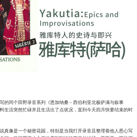
写的同个田野录音系列《恩加纳桑－西伯利亚北极萨满与叙事
料生活突然忙碌并且生活出了点状况，直到今天四月快要结束的时
说真像是一个秘密花园，特别是当我打开录音且整理着他人悉心写