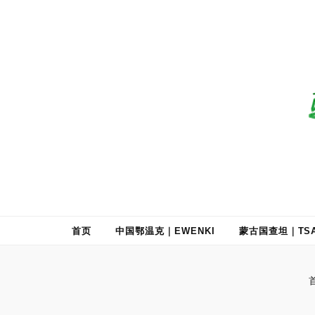
驯鹿森林
全球驯鹿部落资讯分享网
首页
中国鄂温克｜EWENKI
蒙古国查坦｜TSA