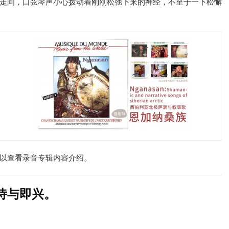
走间，口弦琴声小心拨动着刚刚松弛下来的神经，不至于一下松懈
以查看录音专辑内容介绍。
诗与即兴。