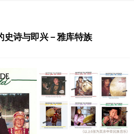
人的史诗与即兴－雅库特族