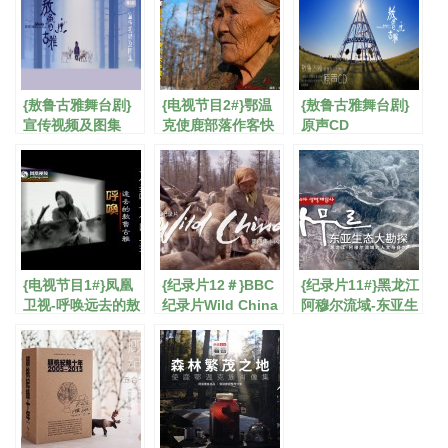
{敖鲁古雅舞台剧}
{电视节目2#}鄂温
{敖鲁古雅舞台剧}
宣传视频及图集
克使鹿部落作客快
原声CD
乐大本营
{电视节目1#}凤凰
{纪录片12＃}BBC
{纪录片11#}黑龙江
卫视-呼唤远去的敖
纪录片Wild China
阿穆尔流域-东亚生
鲁古雅
态大勘探