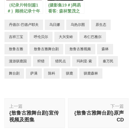
｛纪录片特别篇1
{摄影集19＃}网易
＃｝顾桃记录十年
看客: 森林繁茂之
DVD套装
地
丹德尔·巴德卢耶夫
乌日娜
乌热尔图
原生态
吉祥三宝
呼伦贝尔
大兴安岭
布仁巴雅尔
敖鲁古雅
敖鲁古雅舞台剧
敖鲁古雅视频
森林
漫游驯鹿国
狩猎
猎民点
玛利亚·索
秦万民
舞台剧
萨满
陈科
驯鹿
驯鹿森林
博
上一篇
下一篇
文
{敖鲁古雅舞台剧}宣传
{敖鲁古雅舞台剧}原声
导
视频及图集
CD
航