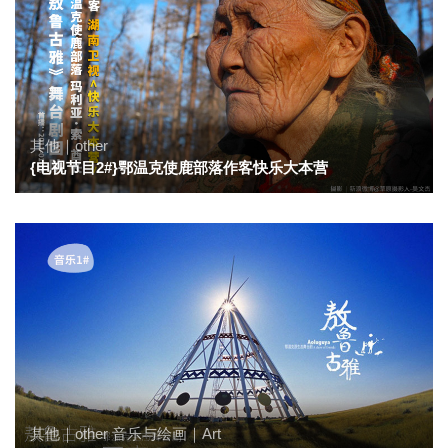
其他｜other
{电视节目2#}鄂温克使鹿部落作客快乐大本营
其他｜other
音乐与绘画｜Art