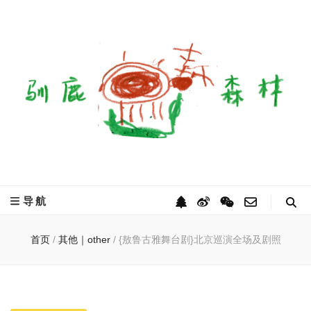
驯鹿森林
全球驯鹿部落资讯分享网
导航
首页
/
其他｜other
/
{敖鲁古雅舞台剧}北京巡演全场及剧照