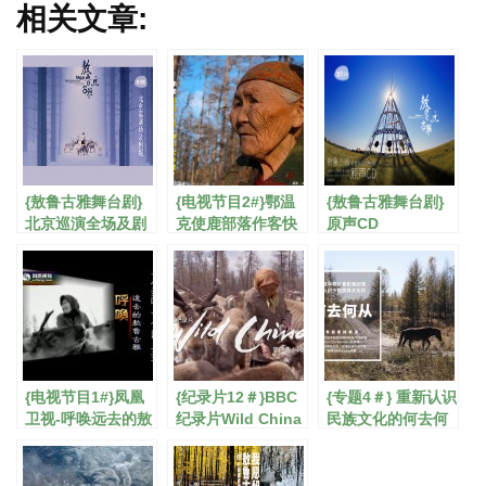
相关文章:
{敖鲁古雅舞台剧}
{电视节目2#}鄂温
{敖鲁古雅舞台剧}
北京巡演全场及剧
克使鹿部落作客快
原声CD
照
乐大本营
{电视节目1#}凤凰
{纪录片12＃}BBC
{专题4＃} 重新认识
卫视-呼唤远去的敖
纪录片Wild China
民族文化的何去何
鲁古雅
从