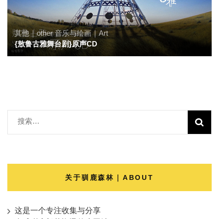
其他｜other
音乐与绘画｜Art
{敖鲁古雅舞台剧}原声CD
搜
索：
关于驯鹿森林｜ABOUT
这是一个专注收集与分享