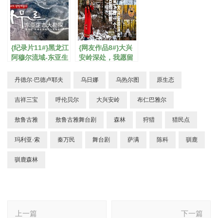
{纪录片11#}黑龙江
{网友作品8#}大兴
阿穆尔流域-东亚生
安岭深处，我愿留
态大勘探
下做一个敖鲁古雅
姑娘。
丹德尔·巴德卢耶夫
乌日娜
乌热尔图
原生态
吉祥三宝
呼伦贝尔
大兴安岭
布仁巴雅尔
敖鲁古雅
敖鲁古雅舞台剧
森林
狩猎
猎民点
玛利亚·索
秦万民
舞台剧
萨满
陈科
驯鹿
驯鹿森林
博
上一篇
下一篇
文