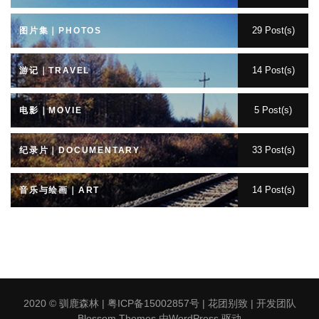
29 Post(s)
图片集｜PHOTOS
14 Post(s)
游记｜TRAVEL
5 Post(s)
电影｜MOVIE
33 Post(s)
纪录片｜DOCUMENTARY
14 Post(s)
音乐与绘画｜ART
2020 ©
驯鹿森林
|
粤ICP备15002857号
|
花团别致 | 开发团队
Blossom Themes
.由
WordPress
.驱动