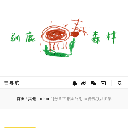
驯鹿森林
全球驯鹿部落资讯分享网
导航
首页
/
其他｜other
/
{敖鲁古雅舞台剧}宣传视频及图集