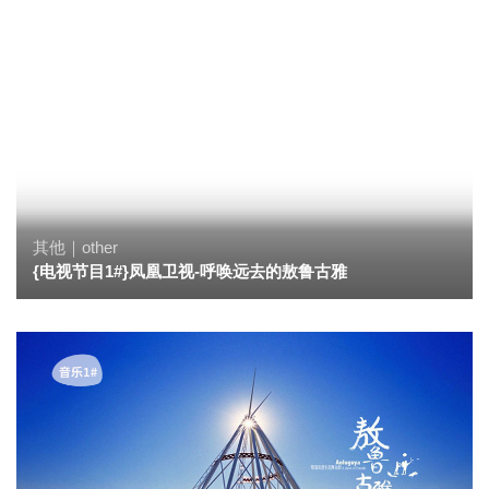
其他｜other
{电视节目1#}凤凰卫视-呼唤远去的敖鲁古雅