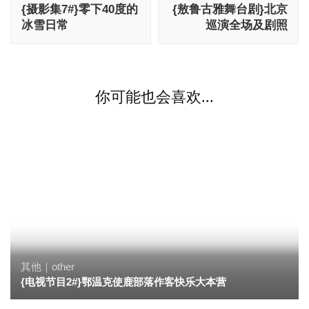
{摄影集7#}零下40度的
{敖鲁古雅舞台剧}北京
导
冰雪日常
巡演全场及剧照
航
你可能也会喜欢...
其他｜other
{电视节目2#}鄂温克使鹿部落作客快乐大本营