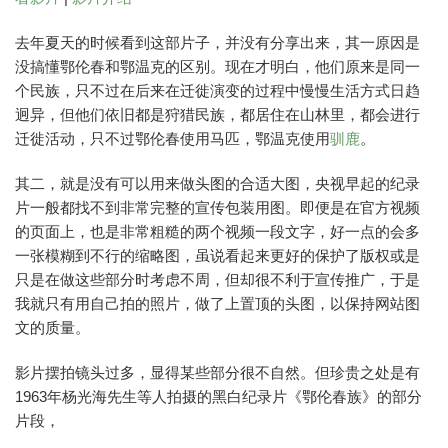
去年夏天的时候看到这部片子，并没有分享出来，其一原因是
没搞懂鄂伦春和鄂温克的区别。现在才明白，他们原来是同一
个民族，只不过在后来在迁徙演变的过程中慢慢生活方式日趋
迥异，但他们依旧都是狩猎民族，都居住在山林里，都会进行
迁徙活动，只不过鄂伦春使用马匹，鄂温克使用
驯鹿
。
其二，就是没有可以用来做头图的合适大图，央视早起的纪录
片一般都找不到非常完整的宣传包装用图。即便是在官方视频
的页面上，也是非常粗糙的两个视频一段文字，好一点的会多
一张模糊到不行的缩略图，虽说看起来更好的保护了版权或是
只是在做这些部分时考虑不周，但却很不利于宣传推广，于是
我就只有用自己拍的照片，做了上置顶的头图，以保持网站图
文的质量。
影片摆拍镜头过多，显得某些部分很不自然。但珍贵之处是有
1963年杨光海先生等人拍摄的黑白纪录片《鄂伦春族》的部分
片段，