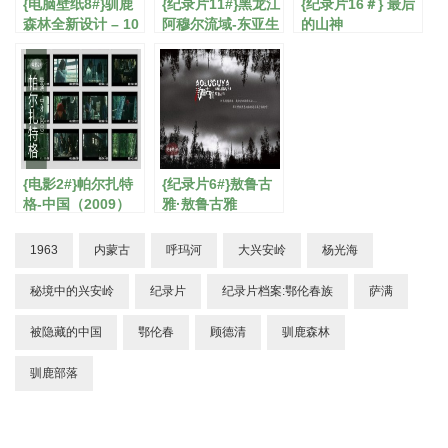
{电脑壁纸8#}驯鹿
{纪录片11#}黑龙江
{纪录片16＃} 最后
森林全新设计 – 10
阿穆尔流域-东亚生
的山神
月功能壁纸
态大勘探
{电影2#}帕尔扎特
{纪录片6#}敖鲁古
格-中国（2009）
雅·敖鲁古雅
1963
内蒙古
呼玛河
大兴安岭
杨光海
秘境中的兴安岭
纪录片
纪录片档案:鄂伦春族
萨满
被隐藏的中国
鄂伦春
顾德清
驯鹿森林
驯鹿部落