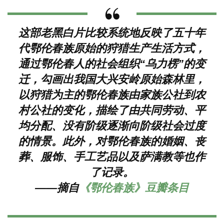
这部老黑白片比较系统地反映了五十年
代鄂伦春族原始的狩猎生产生活方式，
通过鄂伦春人的社会组织“乌力楞”的变
迁，勾画出我国大兴安岭原始森林里，
以狩猎为主的鄂伦春族由家族公社到农
村公社的变化，描绘了由共同劳动、平
均分配、没有阶级逐渐向阶级社会过度
的情景。此外，对鄂伦春族的婚姻、丧
葬、服饰、手工艺品以及萨满教等也作
了记录。
——摘自
《鄂伦春族》豆瓣条目