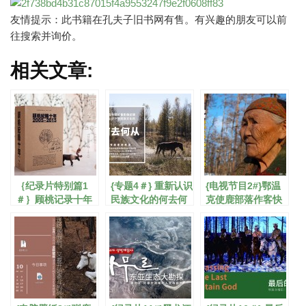
友情提示：此书籍在孔夫子旧书网有售。有兴趣的朋友可以前
往搜索并询价。
相关文章:
｛纪录片特别篇1
{专题4＃} 重新认识
{电视节目2#}鄂温
＃｝顾桃记录十年
民族文化的何去何
克使鹿部落作客快
DVD套装
从
乐大本营