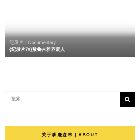
纪录片｜Documentary
{纪录片7#}敖鲁古雅养鹿人
搜
索：
关于驯鹿森林｜ABOUT