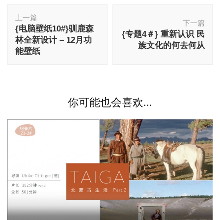
博
上一篇
文
下一篇
{电脑壁纸10#}驯鹿森
导
{专题4＃} 重新认识 民
林全新设计 – 12月功
航
族文化的何去何从
能壁纸
你可能也会喜欢...