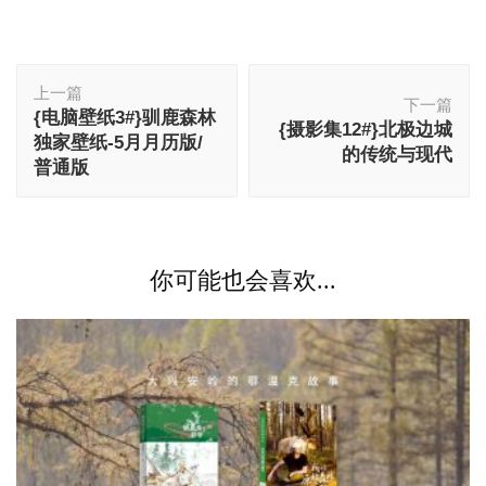
博
上一篇
文
下一篇
{电脑壁纸3#}驯鹿森林
导
{摄影集12#}北极边城
独家壁纸-5月月历版/
航
的传统与现代
普通版
你可能也会喜欢...