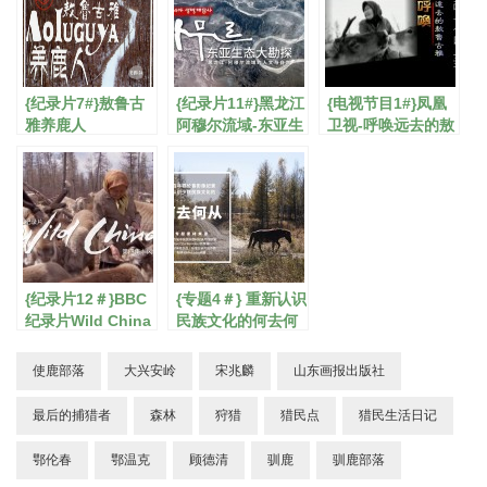
{纪录片7#}敖鲁古
{纪录片11#}黑龙江
{电视节目1#}凤凰
雅养鹿人
阿穆尔流域-东亚生
卫视-呼唤远去的敖
态大勘探
鲁古雅
{纪录片12＃}BBC
{专题4＃} 重新认识
纪录片Wild China
民族文化的何去何
从
使鹿部落
大兴安岭
宋兆麟
山东画报出版社
最后的捕猎者
森林
狩猎
猎民点
猎民生活日记
鄂伦春
鄂温克
顾德清
驯鹿
驯鹿部落