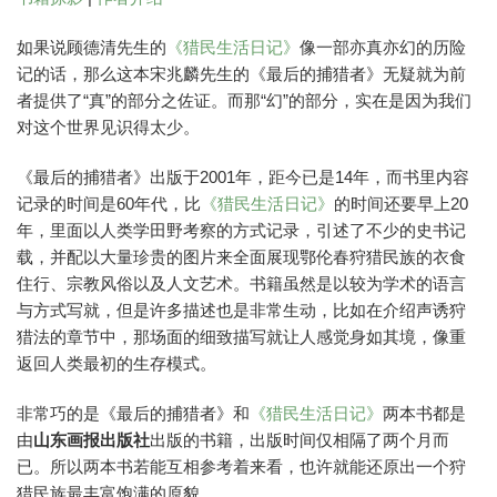
如果说顾德清先生的
《猎民生活日记》
像一部亦真亦幻的历险
记的话，那么这本宋兆麟先生的《最后的捕猎者》无疑就为前
者提供了“真”的部分之佐证。而那“幻”的部分，实在是因为我们
对这个世界见识得太少。
《最后的捕猎者》出版于2001年，距今已是14年，而书里内容
记录的时间是60年代，比
《猎民生活日记》
的时间还要早上20
年，里面以人类学田野考察的方式记录，引述了不少的史书记
载，并配以大量珍贵的图片来全面展现鄂伦春狩猎民族的衣食
住行、宗教风俗以及人文艺术。书籍虽然是以较为学术的语言
与方式写就，但是许多描述也是非常生动，比如在介绍声诱狩
猎法的章节中，那场面的细致描写就让人感觉身如其境，像重
返回人类最初的生存模式。
非常巧的是《最后的捕猎者》和
《猎民生活日记》
两本书都是
由
山东画报出版社
出版的书籍，出版时间仅相隔了两个月而
已。所以两本书若能互相参考着来看，也许就能还原出一个狩
猎民族最丰富饱满的原貌。