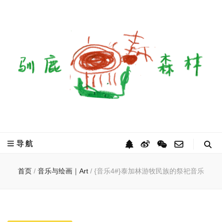
驯鹿森林
全球驯鹿部落资讯分享网
导航
首页
/
音乐与绘画｜Art
/
{音乐4#}泰加林游牧民族的祭祀音乐