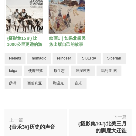
{摄影集15＃} 比
绘画1｜如果北极民
1000公里更远的游
族出版自己的故事
牧之路
绘本…
Nenets
nomadic
reindeer
SIBERIA
Siberian
taiga
使鹿部落
原生态
涅涅茨族
玛利亚·索
萨满
西伯利亚
鄂温克
音乐
博
下一篇
文
上一篇
{摄影集10#}北美三月
导
{音乐3#}历史的声音
的驯鹿大迁徙
航