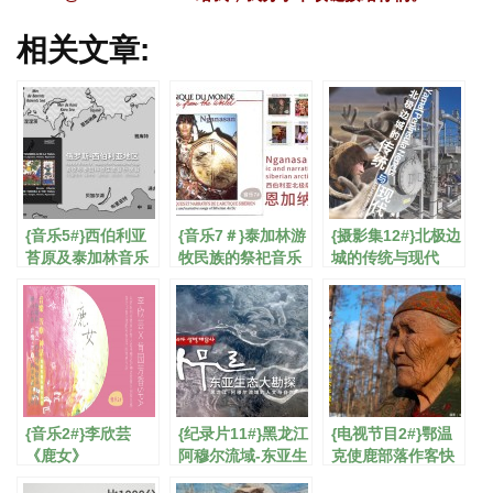
相关文章:
{音乐5#}西伯利亚
{音乐7＃}泰加林游
{摄影集12#}北极边
苔原及泰加林音乐
牧民族的祭祀音乐
城的传统与现代
－恩加纳桑
{音乐2#}李欣芸
{纪录片11#}黑龙江
{电视节目2#}鄂温
《鹿女》
阿穆尔流域-东亚生
克使鹿部落作客快
态大勘探
乐大本营