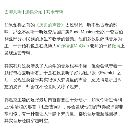
去哪儿听
|
选集介绍
|
其余专辑
如果觉得之前的
《历史的声音》
太过现代，听不出古老的韵
味，那么不妨听一听这套法国厂牌Buda Musique出的一套西伯
利亚部分小民族的原生态收录的音频。他们多数以萨满音乐为
主，一开始我也是在微博大V
@
穆谦MuQian
老师的一篇
微博
上
发现这套专辑。
其实我对这类涉及了人类学的音乐根本不懂，但会尝试带着一
颗好奇心去听听看。于是在反复听了好几遍那张《Evenk》之
后，发现这类音乐其实很像人梦境里的声音，总觉得是听过即
忘的旋律，却会在不经意间又哼了起来。
鄂温克主题的这张最后四首摇篮曲十分动听，如果你听过玛利
亚·索清唱的那首《毛敖吉河》，你会发现他们的节奏旋律都非
常相似，有一种能让人平静下来力量。都说音乐能超越国界，
其实音乐还能穿越时空。