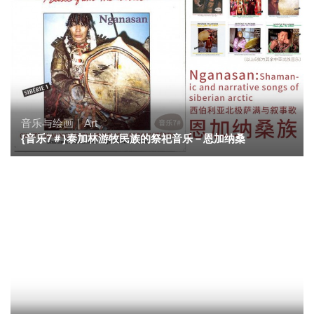
音乐与绘画｜Art
{音乐7＃}泰加林游牧民族的祭祀音乐－恩加纳桑