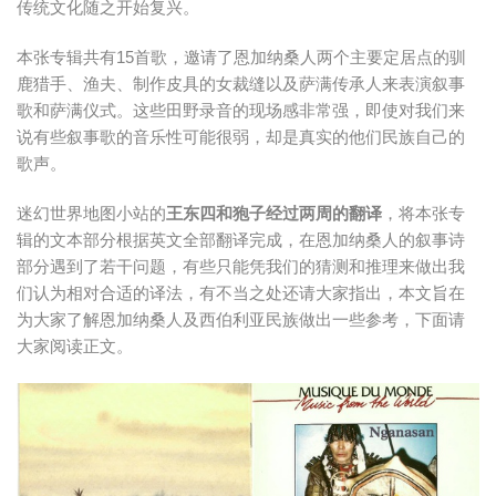
传统文化随之开始复兴。
本张专辑共有15首歌，邀请了恩加纳桑人两个主要定居点的驯
鹿猎手、渔夫、制作皮具的女裁缝以及萨满传承人来表演叙事
歌和萨满仪式。这些田野录音的现场感非常强，即使对我们来
说有些叙事歌的音乐性可能很弱，却是真实的他们民族自己的
歌声。
迷幻世界地图小站的
王东四和狍子经过两周的翻译
，将本张专
辑的文本部分根据英文全部翻译完成，在恩加纳桑人的叙事诗
部分遇到了若干问题，有些只能凭我们的猜测和推理来做出我
们认为相对合适的译法，有不当之处还请大家指出，本文旨在
为大家了解恩加纳桑人及西伯利亚民族做出一些参考，下面请
大家阅读正文。