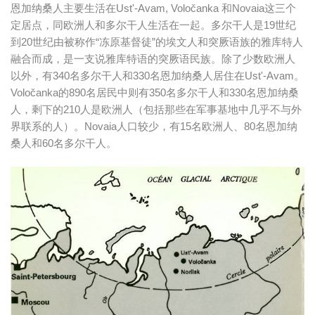
恩加纳桑人主要生活在Ust'-Avam, Voločanka 和Novaia这三个
定居点，同欧洲人和多尔干人生活在一起。多尔干人是19世纪
到20世纪由被称作“冻原基督徒”的埃文人和突厥语族的雅库特人
融合而成，是一支说雅库特语的突厥语民族。除了少数欧洲人
以外，有340名多尔干人和330名恩加纳桑人居住在Ust'-Avam。
Voločanka的890名居民中则有350名多尔干人和330名恩加纳桑
人，剩下的210人是欧洲人（包括那些在军事基地中几乎不与外
界联系的人）。Novaia人口较少，有15名欧洲人、80名恩加纳
桑人和60名多尔干人。