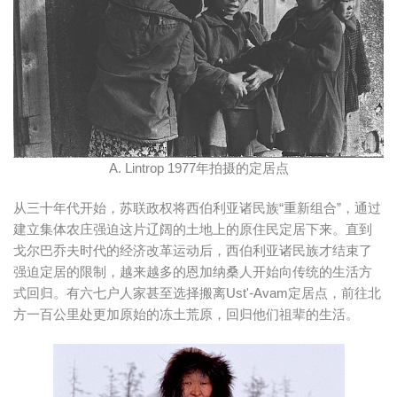
A. Lintrop 1977年拍摄的定居点
从三十年代开始，苏联政权将西伯利亚诸民族“重新组合”，通过
建立集体农庄强迫这片辽阔的土地上的原住民定居下来。直到
戈尔巴乔夫时代的经济改革运动后，西伯利亚诸民族才结束了
强迫定居的限制，越来越多的恩加纳桑人开始向传统的生活方
式回归。有六七户人家甚至选择搬离Ust'-Avam定居点，前往北
方一百公里处更加原始的冻土荒原，回归他们祖辈的生活。