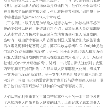
文明。恩加纳桑人的起源体系是双线性的，他们的社会系统和
在泰梅尔半岛的东方很远处，生活雅库特共和国北部同属于萨
摩德语族的民族Yukaghir人非常相近。
（王东四注：以下是恩加纳桑人起源小贴士，比较枯燥不感兴
趣的友邻可以略过。据维基百科介绍，恩加纳桑人是萨摩耶德
人从南方进入泰梅尔半岛后融入当地古西伯利亚人后形成的。
当时有一组由萨摩耶德人和古西伯利亚人通婚后形成的族群生
活在塔兹河和叶尼塞河之间，苏联民族志学者B. O. Dolgikh把他
们称作为“萨摩耶德的渡鸦”；另一组同样由萨摩耶德人和古西伯
利亚人通婚后形成的族群生活在皮亚西纳河沿岸，B. O. Dolgikh
把他们称作“萨摩耶德的鹰”。随后，一批通古斯人迁移到了皮亚
西诺湖和阿瓦姆河附近，在那里融入萨摩耶德文化圈，组成了
一支叫做Tidiris的新族群。另一支生活在哈坦加盆地和阿纳巴尔
河沿岸，叫做 Tavgs的通古斯族群也开始与萨摩耶德人接触，吸
收了他们的语言后形成了独特的Tavg萨摩耶德方言。
人们从西伯利亚重要的古港口芒加塞亚出土的一本古籍中发现
了恩加纳桑人向俄罗斯人纳贡的目录，上面记载了恩加纳桑人