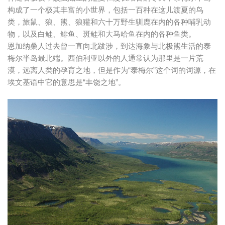
构成了一个极其丰富的小世界，包括一百种在这儿渡夏的鸟
类，旅鼠、狼、熊、狼獾和六十万野生驯鹿在内的各种哺乳动
物，以及白鲑、鲱鱼、斑鲑和大马哈鱼在内的各种鱼类。
恩加纳桑人过去曾一直向北跋涉，到达海象与北极熊生活的泰
梅尔半岛最北端。西伯利亚以外的人通常认为那里是一片荒
漠，远离人类的孕育之地，但是作为“泰梅尔”这个词的词源，在
埃文基语中它的意思是“丰饶之地”。