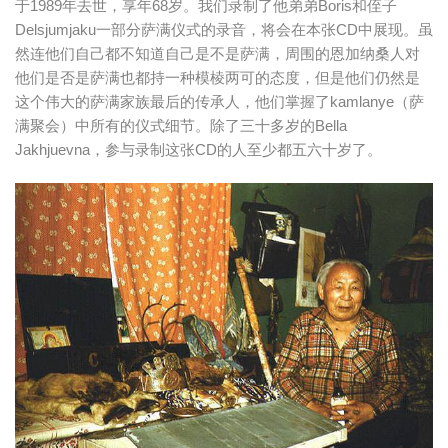
于1989年去世，享年68岁。我们录制了他弟弟Boris和侄子
Delsjumjaku一部分萨满仪式的录音，将会在本张CD中展现。虽
然连他们自己都不知道自己是不是萨满，周围的恩加纳桑人对
他们是否是萨满也都持一种模棱两可的态度，但是他们仍然是
这个伟大的萨满家族最后的传承人，他们掌握了kamlanye（萨
满聚会）中所有的仪式细节。除了三十多岁的Bella
Jakhjuevna，参与录制这张CD的人至少都五六十岁了。