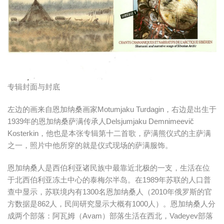
专辑封面与封底
左边的画来自恩加纳桑画家Motumjaku Turdagin，右边是出生于
1939年的恩加纳桑萨满传承人Delsjumjaku Demnimeevič
Kosterkin，他也是本张专辑第十二首歌，萨满熊仪式的主萨满
之一，照片中他所穿的就是仪式现场的萨满服饰。
恩加纳桑人是西伯利亚诸民族中最靠近北极的一支，生活在位
于北西伯利亚冻土中心的泰梅尔半岛。在1989年苏联的人口普
查中显示，苏联境内有1300名恩加纳桑人（2010年俄罗斯的官
方数据是862人，民间研究显示大概有1000人）。恩加纳桑人分
成两个部落：阿瓦姆（Avam）部落生活在西北，Vadeyev部落