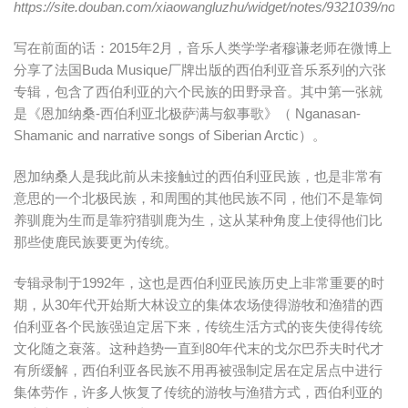
https://site.douban.com/xiaowangluzhu/widget/notes/9321039/not
写在前面的话：2015年2月，音乐人类学学者穆谦老师在微博上
分享了法国Buda Musique厂牌出版的西伯利亚音乐系列的六张
专辑，包含了西伯利亚的六个民族的田野录音。其中第一张就
是《恩加纳桑-西伯利亚北极萨满与叙事歌》（ Nganasan-
Shamanic and narrative songs of Siberian Arctic）。
恩加纳桑人是我此前从未接触过的西伯利亚民族，也是非常有
意思的一个北极民族，和周围的其他民族不同，他们不是靠饲
养驯鹿为生而是靠狩猎驯鹿为生，这从某种角度上使得他们比
那些使鹿民族要更为传统。
专辑录制于1992年，这也是西伯利亚民族历史上非常重要的时
期，从30年代开始斯大林设立的集体农场使得游牧和渔猎的西
伯利亚各个民族强迫定居下来，传统生活方式的丧失使得传统
文化随之衰落。这种趋势一直到80年代末的戈尔巴乔夫时代才
有所缓解，西伯利亚各民族不用再被强制定居在定居点中进行
集体劳作，许多人恢复了传统的游牧与渔猎方式，西伯利亚的