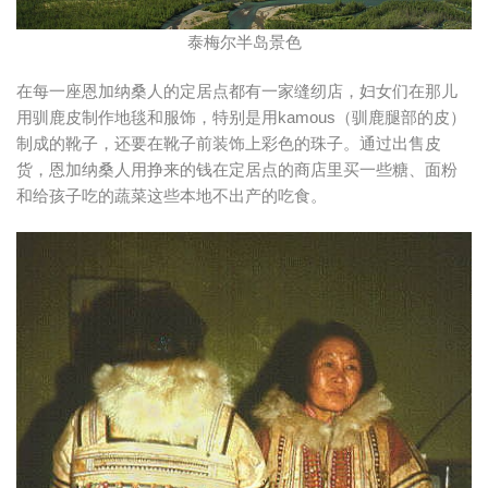
泰梅尔半岛景色
在每一座恩加纳桑人的定居点都有一家缝纫店，妇女们在那儿
用驯鹿皮制作地毯和服饰，特别是用kamous（驯鹿腿部的皮）
制成的靴子，还要在靴子前装饰上彩色的珠子。通过出售皮
货，恩加纳桑人用挣来的钱在定居点的商店里买一些糖、面粉
和给孩子吃的蔬菜这些本地不出产的吃食。