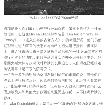
A. Lintrop 1989拍摄的čum帐篷
恩加纳桑人直到最近仍在举行萨满仪式，虽然不再作为一种宗
教信仰，但就像Mircea Eliade那本名著《An Ancient Way To
Extasy》（《进入狂喜的古老方式》）的标题所说，他们仍然
期望通过进入狂喜的状态来与自己的祖先进行接触。但实际
上，进入狂喜的状态只是萨满教诸多形式的一种,萨满其实还有
治疗和占卜的功能，而且萨满师其实也并不追寻狂喜本身。但
是因为斯大林专政时代对萨满的长期迫害，人们现在已经很难
确认哪些才是正宗的萨满仪式。
一位五十多岁的恩加纳桑朋友特别信任的跟我们说，当他们在
冻原上进行狩猎远征，远离任何警察的时候，他经常会参加在
čum帐篷中举行的萨满聚会。没有任何人跟我们解释过为什么
恩加纳桑人和其他大多数西伯利亚民族相反，从不隐瞒萨满的
存在。
Tubiaku Kosterkin被认为是最后一个“真正的”恩加纳桑萨满，他