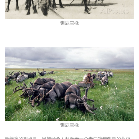
驯鹿雪橇
驯鹿雪橇
最普遍的观点是，恩加纳桑人起源于一个专门狩猎驯鹿的北极