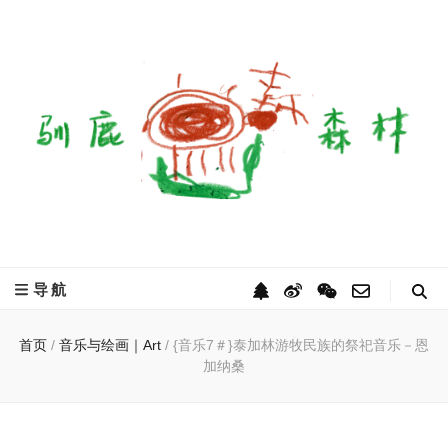
驯鹿森林
全球驯鹿部落资讯分享网
导航
首页
/
音乐与绘画｜Art
/
{音乐7＃}泰加林游牧民族的祭祀音乐－恩
加纳桑