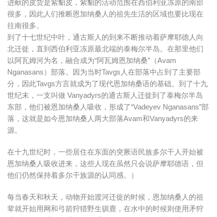
进献的皮货是紫貂皮，紫貂的活动范围在西伯利亚冻原的南部
很多，因此人们推断恩加纳桑人的祖先生活的区域也要比现在
往南很多。
到了十七世纪中叶，通古斯人的到来不断推动着萨摩耶德人向
北迁徙，直到西伯利亚冻原最北端的泰梅尔半岛。在那里他们
以阿瓦姆河为名，融合成为“阿瓦姆恩加纳桑”（Avam
Nganasans）部落。因为当时Tavgs人在部落中占到了主要部
分，因此Tavgs方言就成为了现代恩加纳桑语的基础。到了十九
世纪末，一支叫做 Vanyadyrs的通古斯人迁徙到了泰梅尔半岛
东部，他们被恩加纳桑人吸收，形成了“Vadeyev Nganasans”部
落，这就是如今恩加纳桑人两大部落Avam和Vanyadyrs的来
源。
在十九世纪时，一些居住在东面的突厥语民族多尔干人开始被
恩加纳桑人吸收进来，这些人现在虽然只会说萨摩耶德语，但
他们仍然保持着多尔干族源的认同感。）
每当春天和秋天，动物开始渡河迁徙的时候，恩加纳桑人的祖
辈就开始用网和弓箭狩猎野生驯鹿，在水中的时候则使用矛狩