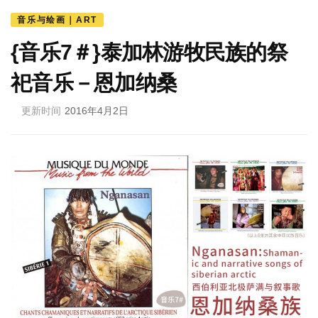
音乐与绘画｜ART
{音乐7＃}泰加林游牧民族的祭
祀音乐－恩加纳桑
更新时间
2016年4月2日