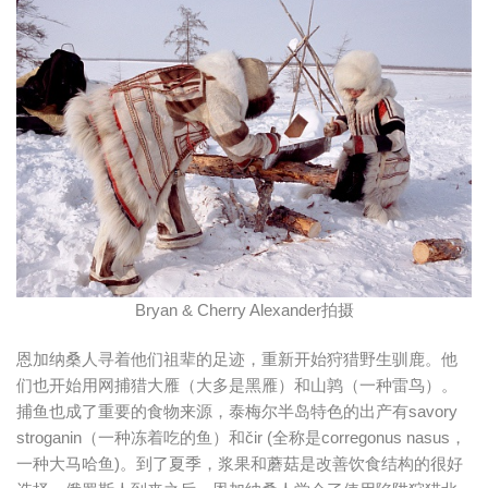
Bryan & Cherry Alexander拍摄
恩加纳桑人寻着他们祖辈的足迹，重新开始狩猎野生驯鹿。他
们也开始用网捕猎大雁（大多是黑雁）和山鹑（一种雷鸟）。
捕鱼也成了重要的食物来源，泰梅尔半岛特色的出产有savory
stroganin（一种冻着吃的鱼）和čir (全称是corregonus nasus，
一种大马哈鱼)。到了夏季，浆果和蘑菇是改善饮食结构的很好