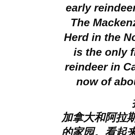
early reindee
The Mackenz
Herd in the N
is the only 
reindeer in C
now of abou
加拿大和阿拉
的家园。看起