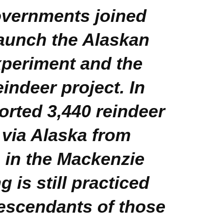
vernments joined
launch the Alaskan
periment and the
indeer project. In
orted 3,440 reindeer
via Alaska from
 in the Mackenzie
g is still practiced
escendants of those