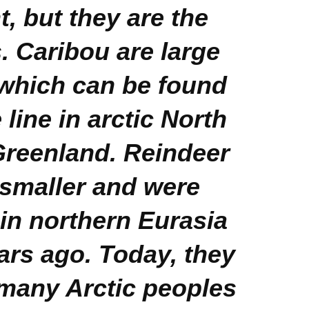
t, but they are the
 Caribou are large
 which can be found
 line in arctic North
reenland. Reindeer
y smaller and were
in northern Eurasia
ars ago. Today, they
many Arctic peoples