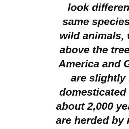
look differen
same species.
wild animals,
above the tree
America and G
are slightl
domesticated 
about 2,000 ye
are herded by 