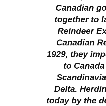
Canadian go
together to 
Reindeer Ex
Canadian Re
1929, they imp
to Canada 
Scandinavia
Delta. Herdin
today by the d