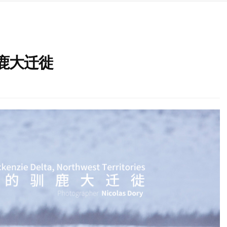
驯鹿大迁徙