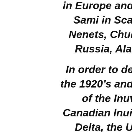
in Europe and
Sami in Sca
Nenets, Chuk
Russia, Al
In order to d
the 1920’s and
of the Inu
Canadian Inui
Delta, the 