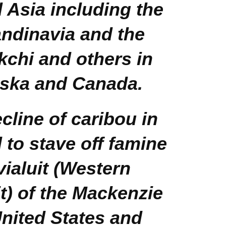
 Asia including the
ndinavia and the
chi and others in
aska and Canada.
ecline of caribou in
 to stave off famine
vialuit (Western
t) of the Mackenzie
United States and