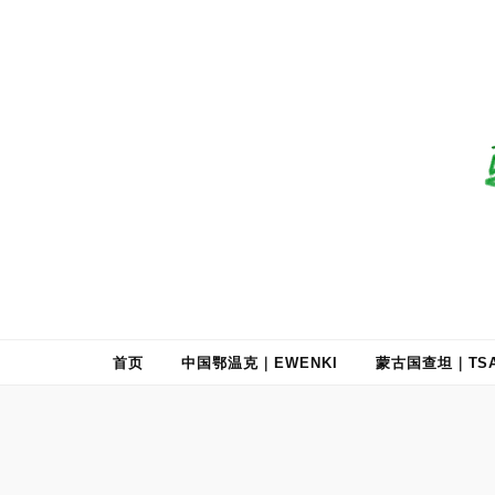
驯鹿森林
全球驯鹿部落资讯分享网
首页
中国鄂温克｜EWENKI
蒙古国查坦｜TSA