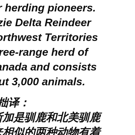
r herding pioneers.
ie Delta Reindeer
orthwest Territories
free-range herd of
anada and consists
t 3,000 animals.
拙译：
斯加是驯鹿和北美驯鹿
来相似的两种动物有着