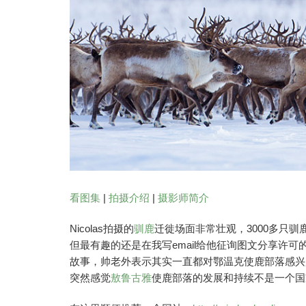
看图集
|
拍摄介绍
|
摄影师简介
Nicolas拍摄的
驯鹿
迁徙场面非常壮观，3000多只
但最有趣的还是在我写email给他征询图文分享许
故事，帅老外表示其实一直都对鄂温克使鹿部落感兴
突然感觉
敖鲁古雅
使鹿部落的发展和持续不是一个国