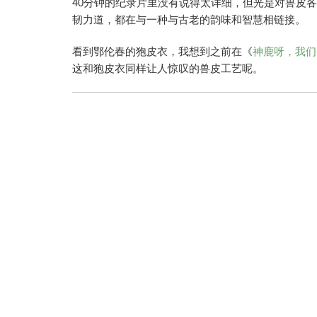
40分钟的纪录片里没有说得太详细，但光是对兽皮
韧力道，都在与一种与古老的韵味和智慧相链接。
看到鄂伦春的狍皮衣，我想到之前在《
神鹿呀，我们
这和狍皮衣同样让人惊叹的兽皮工艺呢。