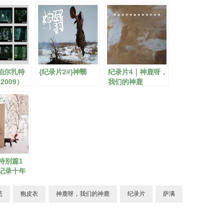
}帕尔扎特
{纪录片2#}神翳
纪录片4｜神鹿呀，
2009）
我们的神鹿
特别篇1
记录十年
芭
狍皮衣
神鹿呀，我们的神鹿
纪录片
萨满