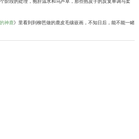
各个阶段的处理，狍肝温水和乌芦草，那些熟皮子的反复单调与柔
的神鹿
》里看到到柳芭做的鹿皮毛镶嵌画，不知日后，能不能一睹