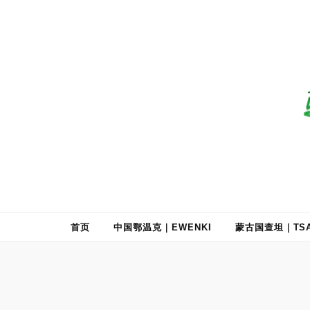
驯鹿森林
全球驯鹿部落资讯分享网
首页
中国鄂温克｜EWENKI
蒙古国查坦｜TSA