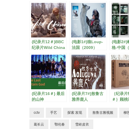
{纪录片12＃}BBC
{电影1#}狼Loup-
{电影2#
纪录片Wild China
法国（2009）
格-中国（
{纪录片16＃} 最后
{纪录片7#}敖鲁古
｛纪录片
的山神
雅养鹿人
＃｝顾桃
DVD套装
cctv
手艺
探索 发现
敖鲁古雅视频
柳
葛长云
鄂伦春
雪岭皮衣