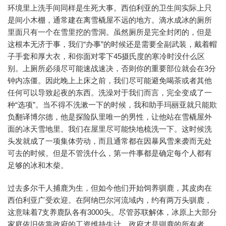
环境里上洗手间同样是生死大事。西伯利亚的卫生间实际上只
是间小木棚，通常建在离雪橇屋不远的地方。滴水成冰的厕所
里面只有一个在雪里挖的雪洞。虽然厕所是完全封闭的，但是
这根本无济于事，我们“办事”的时候还是需要全副武装，戴着帽
子手套和厚大衣，和你面对零下45摄氏度的寒冷时没什么区
别。上厕所必须尽可能速战速决，否则你的重要部位就会在3分
钟内冻僵。因此晚上上床之前，我们尽可能避免喝茶或者其他
任何可以导致起夜的东西。洗澡对于我们而言，完全变成了一
种“选项”。当不得不洗漱一下的时候，我和助手玛丽亚就只能欺
负翻译博尔德，他是探险队里唯一的男性，让他站在雪橇屋外
面的冰天雪地里。我们在屋里尽可能快地梳洗一下。这时候洗
头发就成了一项集体劳动，而且通常都在因暴风雪来袭而无处
可去的时候。但是不管洗什么，第一件事都是确定每个人都有
足够的冰和木柴。
过去多尔干人捕鹿为生，但如今他们开始饲养驯鹿，其皮肉在
西伯利亚广受欢迎。在阿纳巴尔河流域内，约有两万头驯鹿，
这意味着7支养鹿队各有3000头。尽管苏联解体，冰原上大部分
家庭依旧依靠政府的工资维持生计。政府才是驯鹿的所有者，