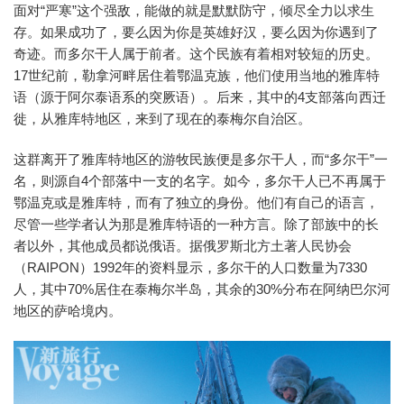
面对“严寒”这个强敌，能做的就是默默防守，倾尽全力以求生
存。如果成功了，要么因为你是英雄好汉，要么因为你遇到了
奇迹。而多尔干人属于前者。这个民族有着相对较短的历史。
17世纪前，勒拿河畔居住着鄂温克族，他们使用当地的雅库特
语（源于阿尔泰语系的突厥语）。后来，其中的4支部落向西迁
徙，从雅库特地区，来到了现在的泰梅尔自治区。
这群离开了雅库特地区的游牧民族便是多尔干人，而“多尔干”一
名，则源自4个部落中一支的名字。如今，多尔干人已不再属于
鄂温克或是雅库特，而有了独立的身份。他们有自己的语言，
尽管一些学者认为那是雅库特语的一种方言。除了部族中的长
者以外，其他成员都说俄语。据俄罗斯北方土著人民协会
（RAIPON）1992年的资料显示，多尔干的人口数量为7330
人，其中70%居住在泰梅尔半岛，其余的30%分布在阿纳巴尔河
地区的萨哈境内。