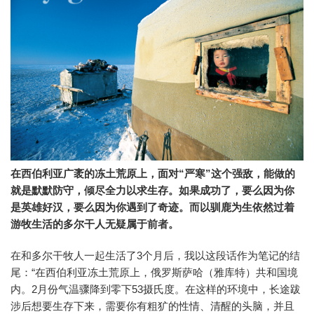
在西伯利亚广袤的冻土荒原上，面对“严寒”这个强敌，能做的
就是默默防守，倾尽全力以求生存。如果成功了，要么因为你
是英雄好汉，要么因为你遇到了奇迹。而以驯鹿为生依然过着
游牧生活的多尔干人无疑属于前者。
在和多尔干牧人一起生活了3个月后，我以这段话作为笔记的结
尾：“在西伯利亚冻土荒原上，俄罗斯萨哈（雅库特）共和国境
内。2月份气温骤降到零下53摄氏度。在这样的环境中，长途跋
涉后想要生存下来，需要你有粗犷的性情、清醒的头脑，并且