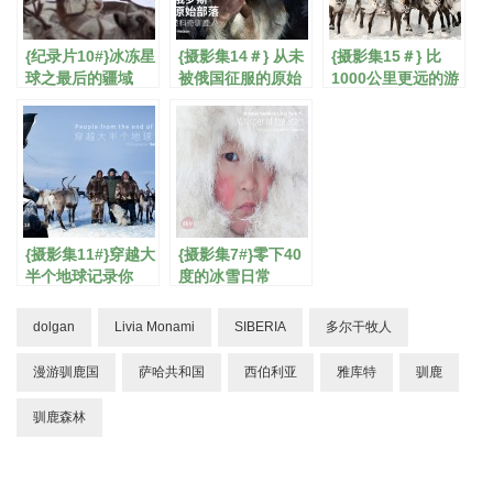
{纪录片10#}冰冻星
{摄影集14＃} 从未
{摄影集15＃} 比
球之最后的疆域
被俄国征服的原始
1000公里更远的游
部落
牧之路
{摄影集11#}穿越大
{摄影集7#}零下40
半个地球记录你
度的冰雪日常
dolgan
Livia Monami
SIBERIA
多尔干牧人
漫游驯鹿国
萨哈共和国
西伯利亚
雅库特
驯鹿
驯鹿森林