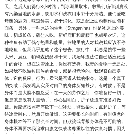
天。之后人们得行3小时路，到冰湖里取水。牧民们确信驯鹿没
有污染当地的水源，饮用水和洗衣用水都十分清洁。他们爱吃
烤熟的鹿肉，味道鲜美，易于消化。或是配上面粉制作面包和
面条。另外，一种冰冻的生鱼（Straganina）也是冰原上的美
味，切成长条，蘸盐来吃。新鲜鹿肝和鹿腰子也颇受欢迎。这
种生鱼有助于储存热量和能量。营地里的人对我说我应该不停
地吃鱼，但我几乎忽略了这个忠告。旅行中，我总是携带一些
大米、扁豆、帕玛森奶酪和干果，我始终没法使自己适应旅途
中的食物。但在这雪原上，你没有选择。我带的食物一无是处,
如果我不吃游牧民族的食物，那是很危险的。我观察自己身
体，它的反应、行为，看它是否遵从我的指令。这是一个真正
的突破，我发现其实我对自己的身体所知甚少。有时候，不是
身体而是大脑不能忍受：在一天的劳作之后，你准备好一切，
但是就是没有力量动手。你心里明白，炉子还没有准备好做
饭。你应该按照程序砍下一些冰块，劈出柴火，点起炉子，等
待冰雪融化，然后开始做饭。这需要很长的时间，有时疲惫的
身体根本等不了那么长时间。但欺骗或背叛身体是不可能的。
身体不再要求我追求口腹之快或者尊重以往的饮食习惯，因为