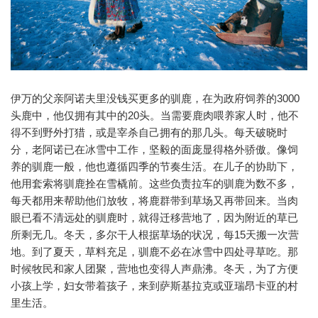
伊万的父亲阿诺夫里没钱买更多的驯鹿，在为政府饲养的3000
头鹿中，他仅拥有其中的20头。当需要鹿肉喂养家人时，他不
得不到野外打猎，或是宰杀自己拥有的那几头。每天破晓时
分，老阿诺已在冰雪中工作，坚毅的面庞显得格外骄傲。像饲
养的驯鹿一般，他也遵循四季的节奏生活。在儿子的协助下，
他用套索将驯鹿拴在雪橇前。这些负责拉车的驯鹿为数不多，
每天都用来帮助他们放牧，将鹿群带到草场又再带回来。当肉
眼已看不清远处的驯鹿时，就得迁移营地了，因为附近的草已
所剩无几。冬天，多尔干人根据草场的状况，每15天搬一次营
地。到了夏天，草料充足，驯鹿不必在冰雪中四处寻草吃。那
时候牧民和家人团聚，营地也变得人声鼎沸。冬天，为了方便
小孩上学，妇女带着孩子，来到萨斯基拉克或亚瑞昂卡亚的村
里生活。