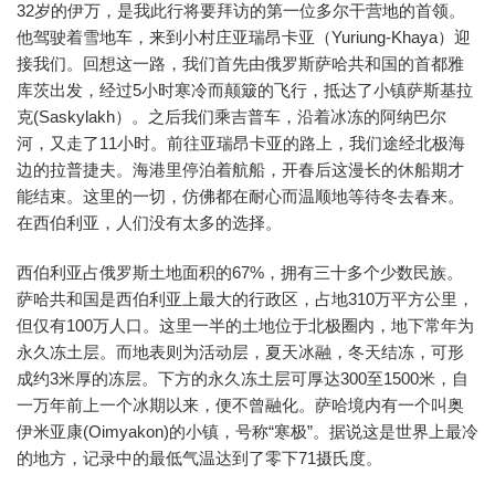
32岁的伊万，是我此行将要拜访的第一位多尔干营地的首领。
他驾驶着雪地车，来到小村庄亚瑞昂卡亚（Yuriung-Khaya）迎
接我们。回想这一路，我们首先由俄罗斯萨哈共和国的首都雅
库茨出发，经过5小时寒冷而颠簸的飞行，抵达了小镇萨斯基拉
克(Saskylakh）。之后我们乘吉普车，沿着冰冻的阿纳巴尔
河，又走了11小时。前往亚瑞昂卡亚的路上，我们途经北极海
边的拉普捷夫。海港里停泊着航船，开春后这漫长的休船期才
能结束。这里的一切，仿佛都在耐心而温顺地等待冬去春来。
在西伯利亚，人们没有太多的选择。
西伯利亚占俄罗斯土地面积的67%，拥有三十多个少数民族。
萨哈共和国是西伯利亚上最大的行政区，占地310万平方公里，
但仅有100万人口。这里一半的土地位于北极圈内，地下常年为
永久冻土层。而地表则为活动层，夏天冰融，冬天结冻，可形
成约3米厚的冻层。下方的永久冻土层可厚达300至1500米，自
一万年前上一个冰期以来，便不曾融化。萨哈境内有一个叫奥
伊米亚康(Oimyakon)的小镇，号称“寒极”。据说这是世界上最冷
的地方，记录中的最低气温达到了零下71摄氏度。