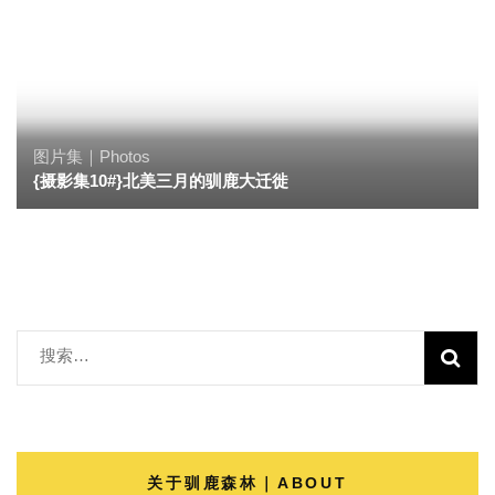
图片集｜Photos
{摄影集10#}北美三月的驯鹿大迁徙
搜
索：
关于驯鹿森林｜ABOUT