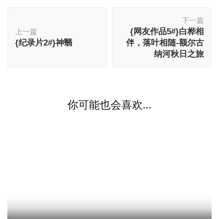
博
下一篇
文
{网友作品5#}白桦相
上一篇
导
{纪录片2#}神翳
伴，落叶相随-额尔古
航
纳河秋日之旅
你可能也会喜欢...