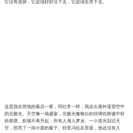
它没有选择，它必须好好活下去，它必须生存下去。
这是我在营地的最后一夜，同往常一样，我走出屋外遥望空中
的北极光。天空像一场盛宴，北极光像银白的丝绸在静谧中轻
轻摇摆。炊烟不再升起，所有人渐入梦乡。一小道光划过天
空，照亮了一间小屋的窗子。特里冯住在里面，他还没有入