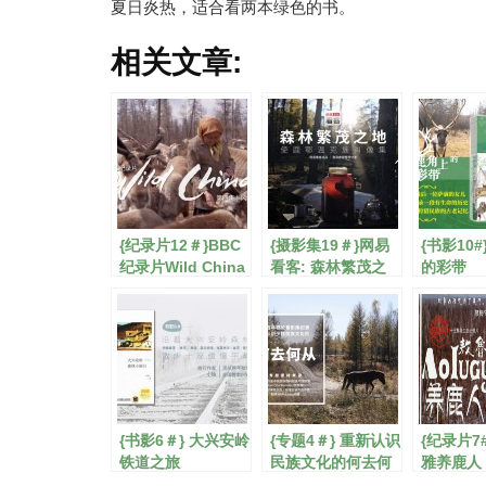
夏日炎热，适合看两本绿色的书。
相关文章:
{纪录片12＃}BBC
{摄影集19＃}网易
{书影10
纪录片Wild China
看客: 森林繁茂之
的彩带
地
{书影6＃} 大兴安岭
{专题4＃} 重新认识
{纪录片7
铁道之旅
民族文化的何去何
雅养鹿人
从