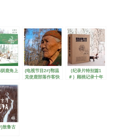
#}驯鹿角上
{电视节目2#}鄂温
｛纪录片特别篇1
克使鹿部落作客快
＃｝顾桃记录十年
乐大本营
DVD套装
#}敖鲁古