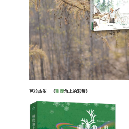
芭拉杰依｜《
驯鹿
角上的彩带》