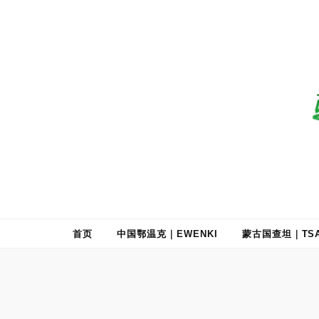
驯鹿森林
全球驯鹿部落资讯分享网
首页
中国鄂温克｜EWENKI
蒙古国查坦｜TSA