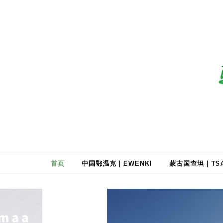
驯鹿森林
全球驯鹿部落资讯分享网
首页
中国鄂温克｜EWENKI
蒙古国查坦｜TSA