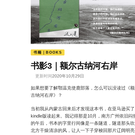
书籍｜BOOKS
书影3｜额尔古纳河右岸
更新时间
2020年10月29日
如果想要了解鄂温克使鹿部落，怎么可以没读过《额
古纳河右岸》？
当初我从内蒙古回来后才发现这本书，在亚马逊买了
kindle版读起来。我记得那是10月，南方广州依旧闷
的午后，书本的字里行间像是一条隧道，隧道那头吹
北方干燥清凉的风，让人一下子穿梭回那片辽阔明亮