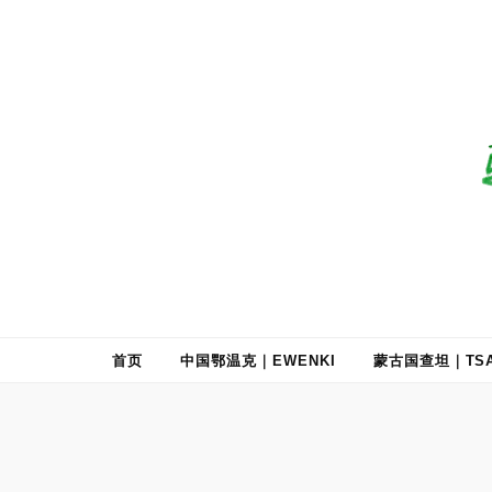
驯鹿森林
全球驯鹿部落资讯分享网
首页
中国鄂温克｜EWENKI
蒙古国查坦｜TSA