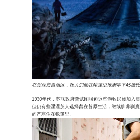
在涅涅茨自治区，牧人们躲在帐篷里抵御零下45摄氏
1930年代，苏联政府曾试图强迫这些游牧民族加
但仍有些涅涅茨人选择留在苔原生活，继续驯养驯鹿
的严寒住在帐篷里。