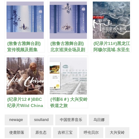
乐大本营
{敖鲁古雅舞台剧}
{敖鲁古雅舞台剧}
{纪录片11#}黑龙江
宣传视频及图集
北京巡演全场及剧
阿穆尔流域-东亚生
照
态大勘探
{纪录片12＃}BBC
{书影6＃} 大兴安岭
纪录片Wild China
铁道之旅
newage
soulland
中国世界音乐
乌日娜
使鹿部落
原生态
吉祥三宝
呼伦贝尔
大兴安岭