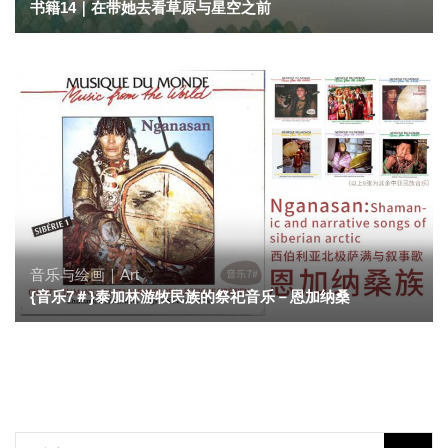
书籍14｜在带她去看草原与星空之前
音乐与绘画｜Art
{音乐7＃}泰加林游牧民族的祭祀音乐－恩加纳桑