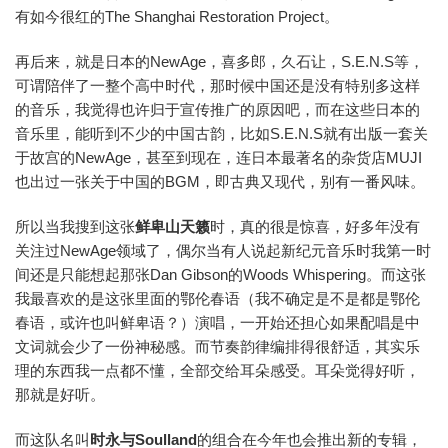
有如今很红的The Shanghai Restoration Project。
再后来，就是日本的NewAge，喜多郎，久石让，S.E.N.S等，
可谓陪伴了一整个高中时代，那时候中国还是没有特别多这样
的音乐，我觉得也许归于宣传推广的原因吧，而在这些日本的
音乐里，能听到不少的中国古韵，比如S.E.N.S就有出版一套关
于故宫的NewAge，甚至到现在，连日本最著名的杂货店MUJI
也出过一张关于中国的BGM，即古典又现代，别有一番风味。
所以当我搜到这张
鲜卑山天籁
时，真的很是惊喜，好多年没有
关注过NewAge领域了，偶尔当有人说起新纪元音乐时我第一时
间还是只能想起那张Dan Gibson的Woods Whispering。而这张
我最喜欢的是这张里面的鄂伦春语（我不确定是不是都是鄂伦
春语，或许也叫鲜卑语？）演唱，一开始还担心如果配唱是中
文词就会少了一份神秘感。而节奏韵律编排得很舒适，其实乐
理的东西我一点都不懂，全部交给耳朵感受。耳朵觉得好听，
那就是好听。
而这队名叫
时永与Soulland
的组合在今年也会推出新的专辑，