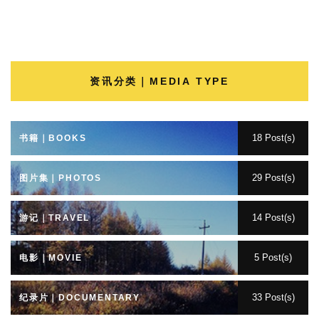
资讯分类｜MEDIA TYPE
18 Post(s)
书籍｜BOOKS
29 Post(s)
图片集｜PHOTOS
14 Post(s)
游记｜TRAVEL
5 Post(s)
电影｜MOVIE
33 Post(s)
纪录片｜DOCUMENTARY