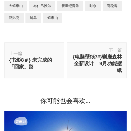
大鲜卑山
布仁巴雅尔
新世纪音乐
时永
鄂伦春
鄂温克
鲜卑
鲜卑山
博
下一篇
文
上一篇
{电脑壁纸7#}驯鹿森林
导
{书影8＃} 未完成的
全新设计 – 9月功能壁
航
「回家」路
纸
你可能也会喜欢...