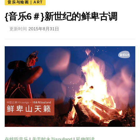
音乐与绘画｜ART
{音乐6＃}新世纪的鲜卑古调
更新时间
2015年8月31日
在线听音乐
|
关于时永与soulland
|
延伸阅读