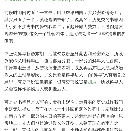
前段时间闲时看了一本书，叫《鲜卑列国：大兴安岭传奇》，
其实只看了一半，就还给图书馆了。说真的，历史类的书籍因
为引介不少史书的资料和原话，看起来颇为费力，不过倒是发
现原来“民族”这么一个社会团体，是无法划出一个非常清晰的界
限的。
书上说鲜卑起源东胡，后被匈奴赶至外蒙古和兴安岭处，所以
兴安岭又叫鲜卑山，随后部落分裂，一部分的鲜卑人往西南、
中原等地迁徙，从游牧演变成农耕，以及再后来壮大成为统治
汉人的王朝慕容氏、宇文氏都是鲜卑后人。而“鲜卑”又有瑞兽之
意思，有史书说它像麒麟，也有史书说它是
驯鹿
，所以鲜卑人
又会被称作麒麟后人或驯鹿后人。
可是史书毕竟是人写的，带有主观性，最真实的历史或许我们
永远无法得知，反而在这么一个往回追溯的过程中，发现比如
在南方占有一部分的人口的客家人，起源地也是在所谓的中原
腹地上，先人们也是通过漫长的迁徙，来到了现在的南方之
地。那一直游走的几百年里，每一个种族和血脉都盘根错节从