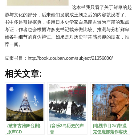
这本书我只看了关于鲜卑的起
源与文化的部分，后来他们发展成王朝之后的内容就没看了。
书中多是引经据典，多用日本史学家白鸟库吉较为严谨的观点
考证，作者也会根据许多史书记载来做比较、推测与分析鲜卑
族各种细节的真伪辩证。如果是对历史非常感兴趣的朋友，推
荐一阅。
豆瓣书目：http://book.douban.com/subject/21356890/
相关文章:
{敖鲁古雅舞台剧}
{音乐3#}历史的声
{电视节目2#}鄂温
原声CD
音
克使鹿部落作客快