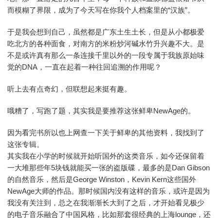
而模糊了界限，成为了今天写在你我个人档案里的“汉族”。
于是我会想到自己，虽然都是广东土生土长，但是从小都极爱
吃北方的各种面食，对南方的米粉炒河碱水竹升兴趣不大。是
不是或许真有那么一条连接千里以外的一段专属于我族原始味
觉的DNA，一直在起着一种往回追溯的作用呢？
听上去有点奇幻，但联想起来挺有趣。
哦糟了，写跑了题，其实我是要推荐这张鲜卑NewAge的。
因为看完书所以也上网查一下关于鲜卑的其他资料，我找到了
这张专辑。
其实我在小学的时候就开始听国外的这类音乐，如今还保留着
一大堆那些年5块钱就能买一张的盗版碟，最多的是Dan Gibson
的自然音乐，然后是George Winston，Kevin Kern这些国外
NewAge大师的作品。那时候国内没有这样的音乐，或许是因为
我没有关注到，总之在我渐渐长大到了之后，才开始看见极少
的电子音乐融合了中国风格，比如那套很经典的上海lounge，还