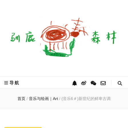
驯鹿森林
全球驯鹿部落资讯分享网
导航
首页
/
音乐与绘画｜Art
/
{音乐6＃}新世纪的鲜卑古调