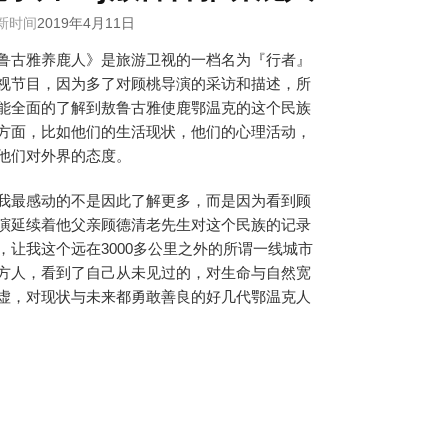
新时间
2019年4月11日
鲁古雅养鹿人》是旅游卫视的一档名为『行者』
视节目，因为多了对顾桃导演的采访和描述，所
能全面的了解到敖鲁古雅使鹿鄂温克的这个民族
方面，比如他们的生活现状，他们的心理活动，
他们对外界的态度。
我最感动的不是因此了解更多，而是因为看到顾
演延续着他父亲顾德清老先生对这个民族的记录
，让我这个远在3000多公里之外的所谓一线城市
方人，看到了自己从未见过的，对生命与自然宽
虚，对现状与未来都勇敢善良的好几代鄂温克人