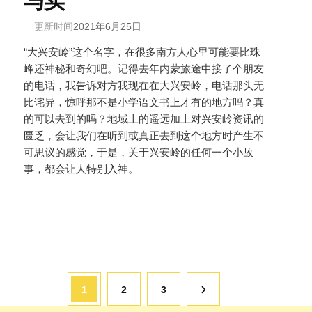
与实
更新时间
2021年6月25日
“大兴安岭”这个名字，在很多南方人心里可能要比珠
峰还神秘和奇幻吧。记得去年内蒙旅途中接了个朋友
的电话，我告诉对方我现在在大兴安岭，电话那头无
比诧异，惊呼那不是小学语文书上才有的地方吗？真
的可以去到的吗？地域上的遥远加上对兴安岭资讯的
匮乏，会让我们在听到或真正去到这个地方时产生不
可思议的感觉，于是，关于兴安岭的任何一个小故
事，都会让人特别入神。
页
页
页
1
2
3