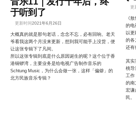
音乐11｜发行十年后，终
更
于听到了
《敖
更新时间
2021年6月26日
的电
以更
大概真的就是那句老话，念念不忘，必有回响。老天
的各
爷看我这两个月没来更新，想到我可能手上没货，便
还有
让这张专辑下了凡间。
所以这张专辑到底是什么原因诞生的呢？这个位于香
其实
港铜锣湾，主要业务是给电视广告制作音乐的
桃导
Schtung Music，为什么会做一张，这样「偏僻」的
工作
北方民族音乐专辑？
的南
宏谦
民。