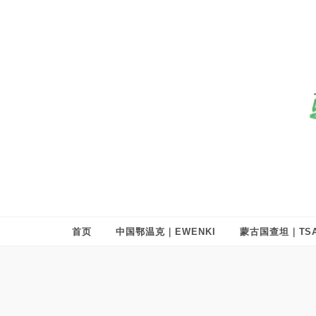
驯鹿森林
全球驯鹿部落资讯分享网
首页
中国鄂温克｜EWENKI
蒙古国查坦｜TSA