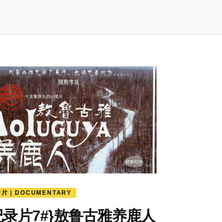
片｜DOCUMENTARY
纪录片7#}敖鲁古雅养鹿人