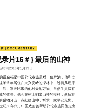
片｜DOCUMENTARY
纪录片16＃} 最后的山神
新时间
2016年1月13日
岁的孟金福是中国鄂伦春族最后一位萨满，他和妻
桂琴常年居住在大兴安岭的深林中，过着几近原
生活。靠天吃饭的他对天地万物、自然生灵保有
诚的敬畏。他会在树上刻出山神的模样，然后将
的猎物分出一点献给山神，祈求一家平安无忧。
0世纪50年代，中国政府曾帮助鄂伦春族同胞走出