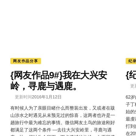
纪录
网友作品分享
{
{网友作品9#}我在大兴安
岭，寻鹿与遇鹿。
更
62
更新时间
2016年1月12日
子丁
有时候人为了亲眼目睹什么而整装出发，又或者在跋
始的
山涉水之时遇见从未预见过的惊喜，这两者也许是一
最虔
趟旅行中最为难忘的事情。微信网友土鸟的旅途刚好
打到
都满足了这两个条件 —去往大兴安岭里，寻鹿与遇
在2