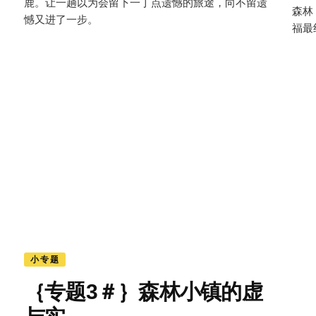
鹿。让一趟以为会留下一丁点遗憾的旅途，向不留遗
森林
憾又进了一步。
福最
小专题
｛专题3＃｝森林小镇的虚