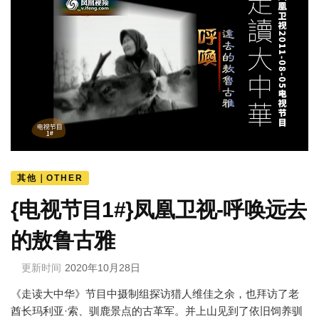
其他｜OTHER
{电视节目1#}凤凰卫视-呼唤远去
的敖鲁古雅
更新时间
2020年10月28日
《走读大中华》节目中摄制组探访猎人维佳之余，也拜访了老
酋长玛利亚·索、驯鹿景点的古革军。并上山见到了依旧饲养驯