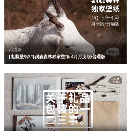
小玩意
{电脑壁纸2#}驯鹿森林独家壁纸-4月月历版/普通版