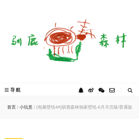
驯鹿森林
全球驯鹿部落资讯分享网
导航
首页
/
小玩意
/
{电脑壁纸4#}驯鹿森林独家壁纸-6月月历版/普通版