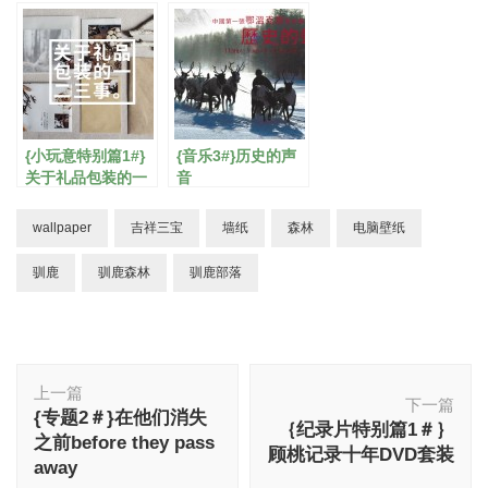
月历版/普通版
月历版/普通版
月历版/普通版
{小玩意特别篇1#}
{音乐3#}历史的声
关于礼品包装的一
音
二三事
wallpaper
吉祥三宝
墙纸
森林
电脑壁纸
驯鹿
驯鹿森林
驯鹿部落
博
上一篇
文
下一篇
{专题2＃}在他们消失
导
｛纪录片特别篇1＃｝
之前before they pass
航
顾桃记录十年DVD套装
away