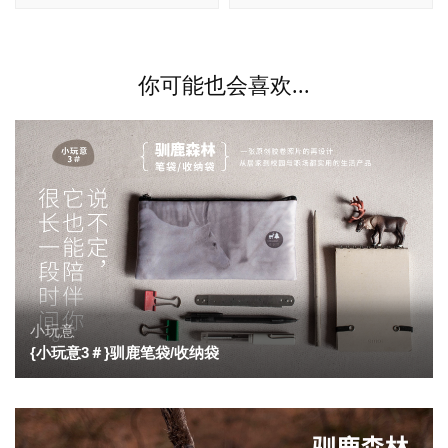
你可能也会喜欢...
小玩意
{小玩意3＃}驯鹿笔袋/收纳袋