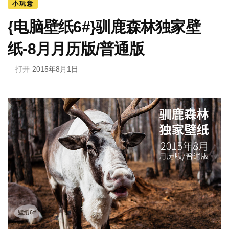
小玩意
{电脑壁纸6#}驯鹿森林独家壁
纸-8月月历版/普通版
打开
2015年8月1日