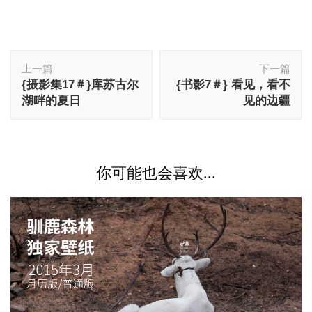
月历版/普通版
月历版/普通版
博
上一篇
下一篇
文
{摄影集17＃}库苏古尔
{书影7＃} 看见，看不
导
湖畔的夏日
见的边疆
航
你可能也会喜欢...