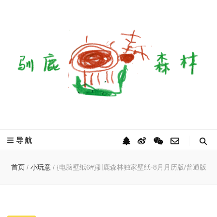
驯鹿森林
全球驯鹿部落资讯分享网
导航
首页
/
小玩意
/
{电脑壁纸6#}驯鹿森林独家壁纸-8月月历版/普通版