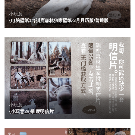
小玩意
{电脑壁纸1#}驯鹿森林独家壁纸-3月月历版/普通版
小玩意
{小玩意2#}驯鹿明信片