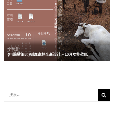
小玩意
{电脑壁纸8#}驯鹿森林全新设计 – 10月功能壁纸
搜
索：