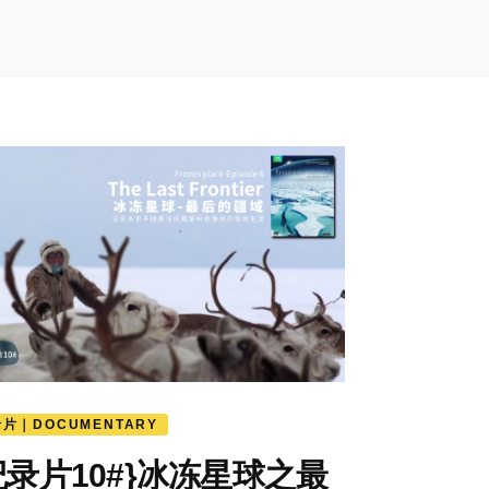
片｜DOCUMENTARY
纪录片10#}冰冻星球之最