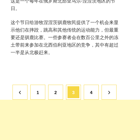
这是一个每年在俄罗斯北部亚马尔-涅涅茨地区的节
日。
这个节日给游牧涅涅茨驯鹿牧民提供了一个机会来显
示他们在摔跤，跳高和其他传统的运动能力，但最重
要还是驯鹿比赛。一些参赛者会在数百公里之外的冻
土带前来参加在北西伯利亚地区的竞争，其中有超过
一半是从北极赶来。
页
页
页
页
1
2
3
4
面
面
面
面