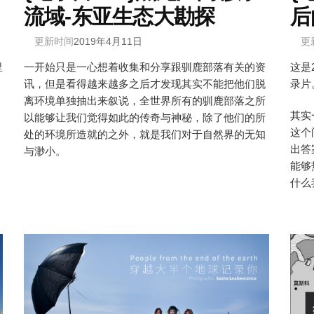
流域-东亚生态大勘探
后
更新时间
2019年4月11日
更
里
一开始只是一心想着收集和分享跟驯鹿部落有关的资
这是
讯，但是看得越来越多之后才发现其实不能把他们脱
录片
离环境单独抽出来叙说，全世界所有的驯鹿部落之所
其实
以能够让我们觉得如此的传奇与神秘，除了他们的所
这个
处的环境所造就的之外，就是我们对于自然界的无知
出答
与渺小。
能够
什么