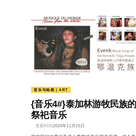
音乐与绘画｜ART
{音乐4#}泰加林游牧民族
祭祀音乐
更新时间
2020年11月25日