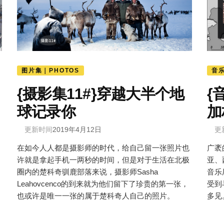
图片集｜PHOTOS
音
{摄影集11#}穿越大半个地
{
球记录你
加
更新时间
2019年4月12日
更
在如今人人都是摄影师的时代，给自己留一张照片也
广袤
许就是拿起手机一两秒的时间，但是对于生活在北极
亚、
圈内的楚科奇驯鹿部落来说，摄影师Sasha
音乐
Leahovcenco的到来就为他们留下了珍贵的第一张，
受到
也或许是唯一一张的属于楚科奇人自己的照片。
多见