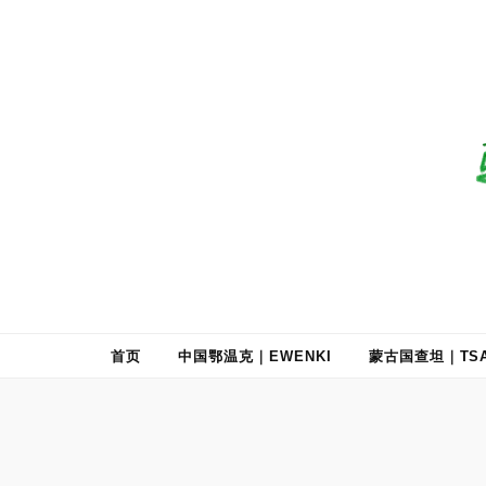
驯鹿森林
全球驯鹿部落资讯分享网
首页
中国鄂温克｜EWENKI
蒙古国查坦｜TSA