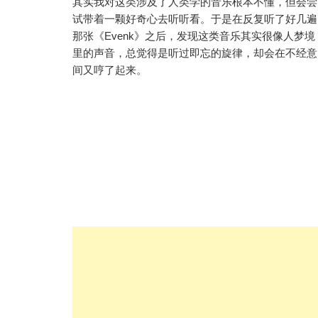
其实我对这类涉及了人类学的音乐根本不懂，但会尝
试带着一颗好奇心去听听看。于是在反复听了好几遍
那张《Evenk》之后，发现这类音乐其实很像人梦境
里的声音，总觉得是听过即忘的旋律，却会在不经意
间又哼了起来。
文
章
分
页