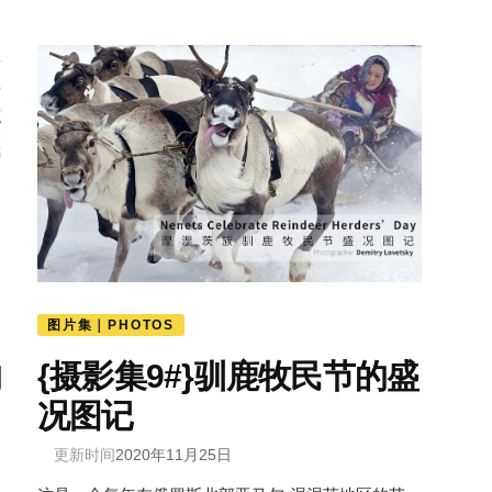
图片集｜PHOTOS
的
{摄影集9#}驯鹿牧民节的盛
况图记
更新时间
2020年11月25日