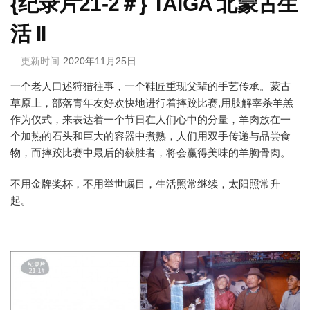
{纪录片21-2＃} TAIGA 北蒙古生
活 II
更新时间
2020年11月25日
一个老人口述狩猎往事，一个鞋匠重现父辈的手艺传承。蒙古
草原上，部落青年友好欢快地进行着摔跤比赛,用肢解宰杀羊羔
作为仪式，来表达着一个节日在人们心中的分量，羊肉放在一
个加热的石头和巨大的容器中煮熟，人们用双手传递与品尝食
物，而摔跤比赛中最后的获胜者，将会赢得美味的羊胸骨肉。
不用金牌奖杯，不用举世瞩目，生活照常继续，太阳照常升
起。