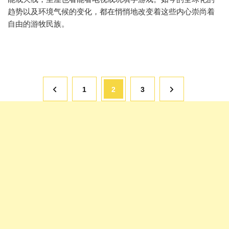
趋势以及环境气候的变化，都在悄悄地改变着这些内心崇尚着
自由的游牧民族。
文
页
页
页
1
2
3
章
分
面
面
面
页