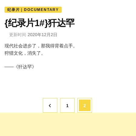
纪录片｜DOCUMENTARY
{纪录片1#}犴达罕
更新时间
2020年12月2日
现代社会进步了，那我得背着点手。
狩猎文化，消失了。
——《犴达罕》
文
页
页
1
2
章
分
面
面
页