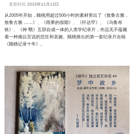
更新时间
2015年11月13日
从2005年开始，顾桃用超过500小时的素材剪出了《敖鲁古雅，
敖鲁古雅 ……》、《雨果的假期》、《犴达罕》、《乌鲁布
铁》、《神·翳》五部自成一体的人类学纪录片，作品无不蕴藏
着一种难以言说的悲壮和哀婉。顾桃推出的第一套纪录片合辑
《顾桃记录十年》。