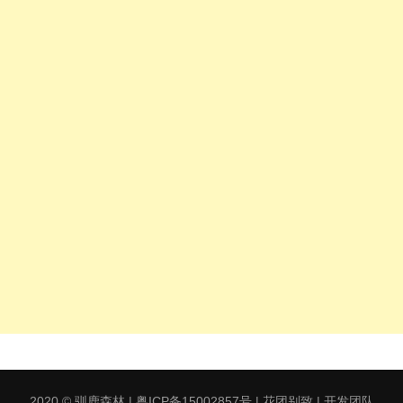
2020 ©
驯鹿森林
|
粤ICP备15002857号
|
花团别致 | 开发团队