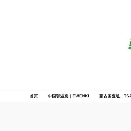
驯鹿森林
全球驯鹿部落资讯分享网
首页
中国鄂温克｜EWENKI
蒙古国查坦｜TSA