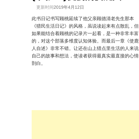
更新时间
2019年4月12日
此书日记书写顾桃延续了他父亲顾德清老先生那本
《猎民生活日记》的风格，虽说读起来有点散乱，但
如果能结合着顾桃的记录片一起看，是一种非常丰富
的，对这个部落多维度认知体验。而最后一章《使鹿
人自述》非常不错。让还在山上猎点里生活的人来说
自己的故事和想法，使读者获得最真实最直接的心情
剖白。
文
章
分
页