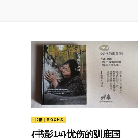
书籍｜BOOKS
{书影1#}忧伤的驯鹿国