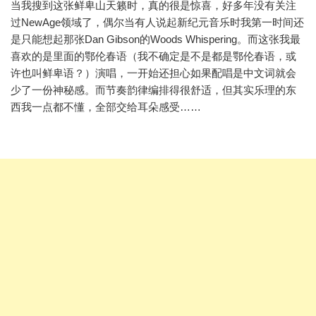
当我搜到这张鲜卑山天籁时，真的很是惊喜，好多年没有关注
过NewAge领域了，偶尔当有人说起新纪元音乐时我第一时间还
是只能想起那张Dan Gibson的Woods Whispering。而这张我最
喜欢的是里面的鄂伦春语（我不确定是不是都是鄂伦春语，或
许也叫鲜卑语？）演唱，一开始还担心如果配唱是中文词就会
少了一份神秘感。而节奏韵律编排得很舒适，但其实乐理的东
西我一点都不懂，全部交给耳朵感受……