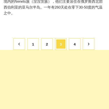
境内的Nenets族（涅涅茨族），他们主要居住在俄罗斯西北部
西伯利亚的亚马尔半岛。一年有260天处在零下30-50度的气温
之中。
文
页
页
页
页
1
2
3
4
章
分
面
面
面
面
页