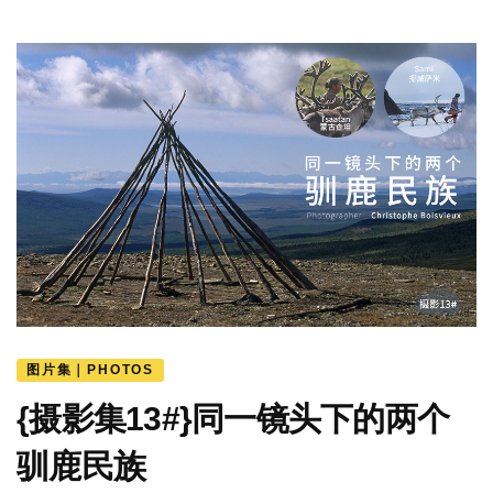
图片集｜PHOTOS
{摄影集13#}同一镜头下的两个
驯鹿民族