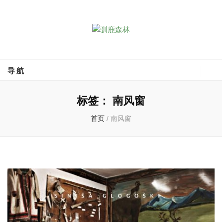
驯鹿森林
全球驯鹿部落资讯分享网
导航
标签：
南风窗
首页
/
南风窗